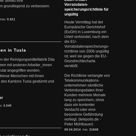
te Streiks ihre
Vorratsdaten-
n grundlegend zu verbessern.
speicherungsrichtlinie für
ungültig
-hits:
9.921
Heute Vormittag hat der
Europäische Gerichtshof
(EuGH) in Luxemburg ein
Urteil verkündet, nach dem
die EU-
Vorratsdatenspeicherungs-
nen in Tusla
richtlinie von 2006 ungültig
ist, weil sie gegen die EU-
en der Reinigungsmittelfabrik Dita
Grundrechtecharta
mmen mit anderen Arbeiter_innen
verstößt.
rutal angegriffen worden.
Die Richtlinie verlangte von
eitslose Menschen mit ihnen
Telekommunikations-
 des Kantons Tusla gestürmt und
unternehmen sämtliche
Verbindungsdaten ihrer
Kunden mehrere Monate
ter
lang zu speichern, ohne
dass ein konkreter
ts:
3.040
Verdacht oder eine
besondere Gefährdung
vorliegt. (telepolis.de -
Peter Mühlbauer)
09.04.2014
hits:
31848