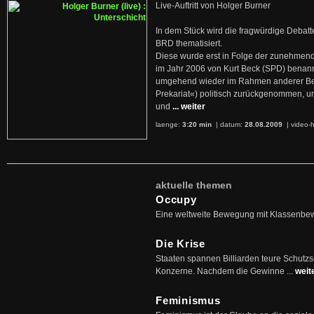
Live-Auftritt von Holger Burner
In dem Stück wird die fragwürdige Debatt
BRD thematisiert.
Diese wurde erst in Folge der zunehmen
im Jahr 2006 von Kurt Beck (SPD) benan
umgehend wieder im Rahmen anderer Beg
Prekariat«) politisch zurückgenommen, 
und
... weiter
laenge:
3:20 min
| datum:
28.08.2009
|
video-h
aktuelle themen
Occupy
Eine weltweite Bewegung mit Klassenbe
Die Krise
Staaten spannen Billiarden teure Schutz
Konzerne. Nachdem die Gewinne ...
weit
Feminismus