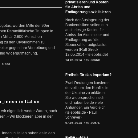
privatisieren und Kosten
für Abriss und
Endlagerung sozialisieren
Nach der Auslagerung der
Bankenrisiken sollen nun
ogotás, wurden Mitte der 90er
auch riesige Kosten für
en Paramilitärische Truppen in
Abriss der Atommeiler und
 Militär 2.600 Menschen
Endlagerung auf die
ng zu den Ölvorkommen zu
Steuerzahler aufgelastet
weiter gegen ihre Vertreibung und
werden (Ralf Streck
it und Widergutmachung.
12.05.2014 - telepolis.de)
13.05.2014
hits:
28560
s:
6.386
Freiheit für das Imperium?
Zwei Deutungen kursieren
derzeit, um den Konflikt in
der Ukraine zu erklären.
Sie widersprechen sich -
r_innen in Italien
und haben beide viele
Anhänger. Ein Vergleich
 wir eigentlich weder Waren, noch
(telepolis.de - Paul
en. - Wir blockieren aber in der
Schreyer)
07.05.2014
hits:
26976
r_innen in Italien haben es in den
EuGH erklärt