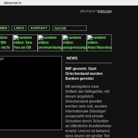
labournet.tv
/
DEUTSCH
ENGLISH
MEN
LINKS
KONTAKT
NEWS
IWF gesteht: Statt
Griechenland wurden
Banken gerettet
Mit wenigstens zwei
Dritteln der Hilfsgelder, mit
denen angeblich
Griechenland gerettet
worden sein soll, wurden
internationale Gläubiger
ausgezahlt und private
Schulden durch Schulden
an öffentliche Kreditnehmer
ersetzt. Und es ist bekannt,
dass davon ein großer Teil