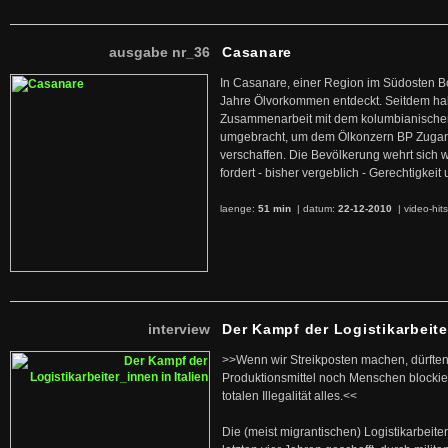
ausgabe nr_36
Casanare
In Casanare, einer Region im Südosten B
Jahre Ölvorkommen entdeckt. Seitdem hab
Zusammenarbeit mit dem kolumbianischen
umgebracht, um dem Ölkonzern BP Zuga
verschaffen. Die Bevölkerung wehrt sich 
fordert - bisher vergeblich - Gerechtigke
laenge:
51 min
| datum:
22-12-2010
|
video-hit
interview
Der Kampf der Logistikarbeite
>>Wenn wir Streikposten machen, dürften
Produktionsmittel noch Menschen blockier
totalen Illegalität alles.<<
Die (meist migrantischen) Logistikarbeite