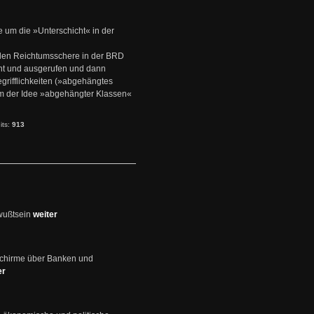
e um die »Unterschicht« in der
den Reichtumsschere in der BRD
nt und ausgerufen und dann
rifflichkeiten (»abgehängtes
um der Idee »abgehängter Klassen«
its:
913
wußtsein
weiter
schirme über Banken und
er