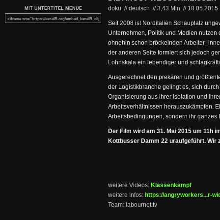
doku // deutsch
//
3,43 Min
//
18.05.2015
MIT UNTERTITEL MENUE
Seit 2008 ist Norditalien Schauplatz unge
Unternehmen, Politik und Medien nutzen 
ohnehin schon bröckelnden Arbeiter_inne
der anderen Seite formiert sich jedoch g
Lohnskala ein lebendiger und schlagkräft
Ausgerechnet den prekären und größtentei
der Logistikbranche gelingt es, sich durch
Organisierung aus ihrer Isolation und ihr
Arbeitsverhältnissen herauszukämpfen. Ein
Arbeitsbedingungen, sondern ihr ganzes 
Der Film wird am 31. Mai 2015 um 11h i
Kottbusser Damm 22 uraufgeführt. Wir ze
weitere Videos:
Klassenkampf
weitere Infos:
https://angryworkers...r-wi
Team: labournet.tv