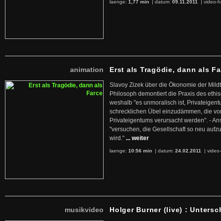
laenge:
1,77 min
| datum:
09.11.2011
|
video-h
animation
Erst als Tragödie, dann als F
Slavoy Zizek über die Ökonomie der Mildt
Philosoph demontiert die Praxis des ethi
weshalb "es unmoralisch ist, Privateige
schrecklichen Übel einzudämmen, die von 
Privateigentums verursacht werden". - An
"versuchen, die Gesellschaft so neu auf
wird."
... weiter
laenge:
10:56 min
| datum:
24.02.2011
|
video-
musikvideo
Holger Burner (live) : Untersc