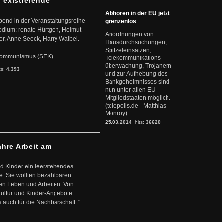
l existierende
Abhören in der EU jetzt
abend in der Veranstaltungsreihe
grenzenlos
dium: renate Hürtgen, Helmut
Anordnungen von
er, Anne Seeck, Harry Waibel.
Hausdurchsuchungen,
Spitzeleinsätzen,
s Kommunismus (SEK)
Telekommunikations-
überwachung, Trojanern
ts:
4.393
und zur Aufhebung des
Bankgeheimnisses sind
nun unter allen EU-
Mitgliedstaaten möglich.
(telepolis.de - Matthias
Monroy)
25.03.2014
hits:
36620
ahre Arbeit am
d Kinder ein leerstehendes
. Sie wollten bezahlbaren
en Leben und Arbeiten. Von
 Kultur und Kinder-Angebote
s auch für die Nachbarschaft. "