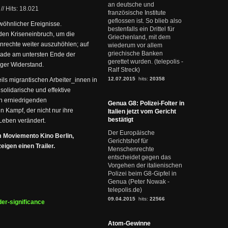
an deutsche und
//
Hits: 18.021
französische Institute
geflossen ist. So blieb also
wöhnlicher Ereignisse.
bestenfalls ein Drittel für
den Kriseneinbruch, um die
Griechenland, mit dem
nrechte weiter auszuhöhlen; auf
wiederum vor allem
griechische Banken
erade am untersten Ende der
gerettet wurden. (telepolis -
iger Widerstand.
Ralf Streck)
12.07.2015
hits:
20358
ls migrantischen Arbeiter_innen in
 solidarische und effektive
en erniedrigenden
Genua G8: Polizei-Folter in
 Kampf, der nicht nur ihre
Italien jetzt vom Gericht
bestätigt
Leben verändert.
Der Europäische
m Moviemento Kino Berlin,
Gerichtshof für
igen einen Trailer.
Menschenrechte
entscheidet gegen das
Vorgehen der italienischen
Polizei beim G8-Gipfel in
Genua (Peter Nowak -
telepolis.de)
09.04.2015
hits:
22566
der-significance
Atom-Gewinne