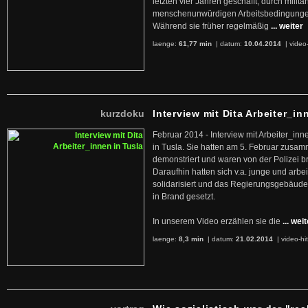
letzten vier Jahren geschafft, durch militan
menschenunwürdigen Arbeitsbedingunge
Während sie früher regelmäßig
... weiter
laenge:
61,77 min
| datum:
10.04.2014
|
video
kurzdoku
Interview mit Dita Arbeiter_in
Februar 2014 - Interview mit Arbeiter_inn
in Tusla. Sie hatten am 5. Februar zusa
demonstriert und waren von der Polizei b
Daraufhin hatten sich v.a. junge und arb
solidarisiert und das Regierungsgebäude
in Brand gesetzt.
In unserem Video erzählen sie die
... wei
laenge:
8,3 min
| datum:
21.02.2014
|
video-hi