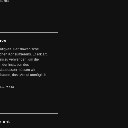
its:
962
arce
ätigkeit. Der slowenische
schen Konsumierens. Er erklärt,
ntum zu verwenden, um die
der Insitution des
stattdessen müssen wir
zubauen, dass Armut unmöglich
hits:
7.916
hicht