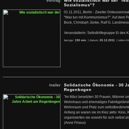
vortrag
Wie sozialistisch war der "rea
Sozialismus"?
01.11.2011, Berlin - Zweiter Diskussions
"Was tun mit Kommunismus?". Auf dem Po
Bock, Christoph Jünke, Ralf G. Landmess
Veranstalterin: Selbsthilfegruppe Ei de
laenge:
150 min
| datum:
20.12.2011
|
video-hi
trailer
Solidarische Ökonomie - 30 J
Regenbogen
"Im März besetzten 30 Frauen, Männer un
Wohnhaus und ehemaliges Fabrikgelände
Wohnraum und Platz zum selbstbestimmt
Anfang an waren sie im Kiez aktiv: Kino,
organisierten sie sowohl für sich selbst al
(Anne Frisius)