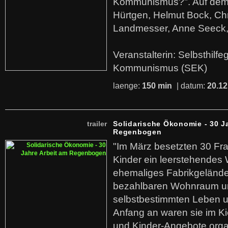
Kommunismus?". Auf dem
Hürtgen, Helmut Bock, Chr
Landmesser, Anne Seeck, 
Veranstalterin: Selbsthilf
Kommunismus (SEK)
laenge:
150 min
| datum:
20.12
trailer
Solidarische Ökonomie - 30 J
Regenbogen
"Im März besetzten 30 Fr
Kinder ein leerstehende
ehemaliges Fabrikgelände.
bezahlbaren Wohnraum u
selbstbestimmten Leben u
Anfang an waren sie im Kie
und Kinder-Angebote organ