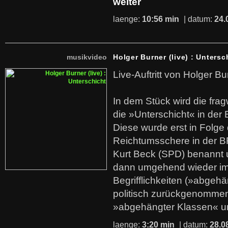
weiter
laenge:
10:56 min
| datum:
24.
musikvideo
Holger Burner (live) : Untersc
Live-Auftritt von Holger Bu
In dem Stück wird die fra
die »Unterschicht« in der 
Diese wurde erst in Folg
Reichtumsschere in der B
Kurt Beck (SPD) benannt
dann umgehend wieder i
Begrifflichkeiten (»abgehä
politisch zurückgenommen
»abgehängter Klassen« u
laenge:
3:20 min
| datum:
28.0