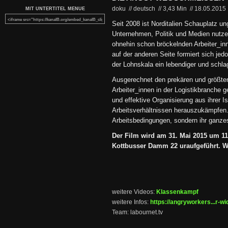
doku // deutsch
//
3,43 Min
//
18.05.2015
MIT UNTERTITEL MENUE
Seit 2008 ist Norditalien Schauplatz u
Unternehmen, Politik und Medien nutze
ohnehin schon bröckelnden Arbeiter_in
auf der anderen Seite formiert sich je
der Lohnskala ein lebendiger und schla
Ausgerechnet den prekären und größten
Arbeiter_innen in der Logistikbranche ge
und effektive Organisierung aus ihrer I
Arbeitsverhältnissen herauszukämpfen. 
Arbeitsbedingungen, sondern ihr ganze
Der Film wird am 31. Mai 2015 um 1
Kottbusser Damm 22 uraufgeführt. Wir
weitere Videos:
Klassenkampf
weitere Infos:
https://angryworkers...r-wi
Team: labournet.tv