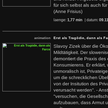
für sich selbst als auch fü
(Anne Frisius)
laenge:
1,77 min
| datum:
09.1
animation
Erst als Tragödie, dann als F
Slavoy Zizek über die Ök
Mildtätigkeit. Der sloweni
demontiert die Praxis des
Konsumierens. Er erklärt,
unmoralisch ist, Privatei
um die schrecklichen Übe
von der Insitution des Pri
verursacht werden". - Ans
"versuchen, die Gesellsch
aufzubauen, dass Armut u