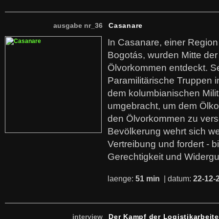
ausgabe nr_36
Casanare
In Casanare, einer Regio
Bogotás, wurden Mitte der
Ölvorkommen entdeckt. S
Paramilitärische Truppen 
dem kolumbianischen Mili
umgebracht, um dem Ölko
den Ölvorkommen zu versc
Bevölkerung wehrt sich we
Vertreibung und fordert - b
Gerechtigkeit und Widerg
laenge:
51 min
| datum:
22-12-
interview
Der Kampf der Logistikarbeite