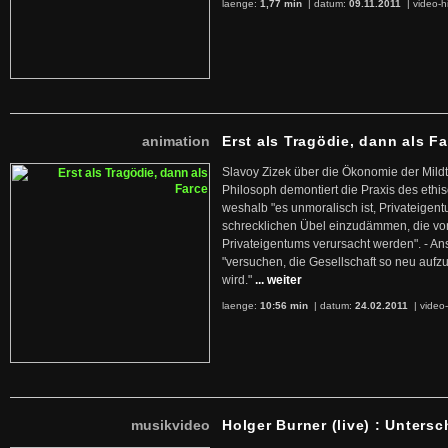
laenge:
1,77 min
| datum:
09.11.2011
|
video-h
animation
Erst als Tragödie, dann als F
Slavoy Zizek über die Ökonomie der Mildt
Philosoph demontiert die Praxis des ethi
weshalb "es unmoralisch ist, Privateige
schrecklichen Übel einzudämmen, die von 
Privateigentums verursacht werden". - An
"versuchen, die Gesellschaft so neu auf
wird."
... weiter
laenge:
10:56 min
| datum:
24.02.2011
|
video-
musikvideo
Holger Burner (live) : Untersc