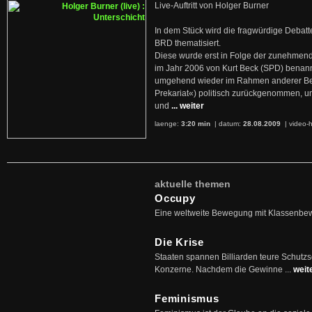
Live-Auftritt von Holger Burner
In dem Stück wird die fragwürdige Debatt
BRD thematisiert.
Diese wurde erst in Folge der zunehmen
im Jahr 2006 von Kurt Beck (SPD) benan
umgehend wieder im Rahmen anderer Beg
Prekariat«) politisch zurückgenommen, 
und
... weiter
laenge:
3:20 min
| datum:
28.08.2009
|
video-h
aktuelle themen
Occupy
Eine weltweite Bewegung mit Klassenbe
Die Krise
Staaten spannen Billiarden teure Schutz
Konzerne. Nachdem die Gewinne ...
weit
Feminismus