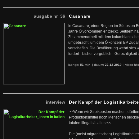
ausgabe nr_36
Casanare
In Casanare, einer Region im Südosten B
Jahre Ölvorkommen entdeckt. Seitdem hab
Zusammenarbeit mit dem kolumbianischen
umgebracht, um dem Ölkonzern BP Zuga
verschaffen. Die Bevölkerung wehrt sich 
fordert - bisher vergeblich - Gerechtigke
laenge:
51 min
| datum:
22-12-2010
|
video-hit
interview
Der Kampf der Logistikarbeite
>>Wenn wir Streikposten machen, dürften
Produktionsmittel noch Menschen blockier
totalen Illegalität alles.<<
Die (meist migrantischen) Logistikarbeite