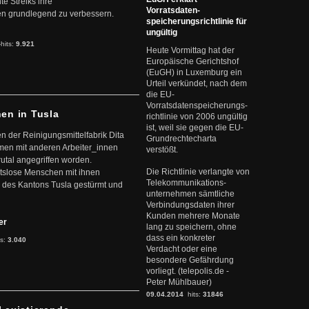
te Streiks ihre
Vorratsdaten-
n grundlegend zu verbessern.
speicherungsrichtlinie für
ungültig
-hits:
9.921
Heute Vormittag hat der
Europäische Gerichtshof
(EuGH) in Luxemburg ein
Urteil verkündet, nach dem
die EU-
Vorratsdatenspeicherungs-
nen in Tusla
richtlinie von 2006 ungültig
ist, weil sie gegen die EU-
en der Reinigungsmittelfabrik Dita
Grundrechtecharta
mmen mit anderen Arbeiter_innen
verstößt.
rutal angegriffen worden.
Die Richtlinie verlangte von
eitslose Menschen mit ihnen
Telekommunikations-
 des Kantons Tusla gestürmt und
unternehmen sämtliche
Verbindungsdaten ihrer
Kunden mehrere Monate
ter
lang zu speichern, ohne
dass ein konkreter
ts:
3.040
Verdacht oder eine
besondere Gefährdung
vorliegt. (telepolis.de -
Peter Mühlbauer)
09.04.2014
hits:
31846