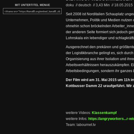
doku // deutsch
//
3,43 Min
//
18.05.2015
MIT UNTERTITEL MENUE
Seit 2008 ist Norditalien Schauplatz unge
Unternehmen, Politik und Medien nutzen 
ohnehin schon bröckelnden Arbeiter_inne
der anderen Seite formiert sich jedoch g
Lohnskala ein lebendiger und schlagkräft
Ausgerechnet den prekären und größtentei
der Logistikbranche gelingt es, sich durch
Organisierung aus ihrer Isolation und ihr
Arbeitsverhältnissen herauszukämpfen. Ein
Arbeitsbedingungen, sondern ihr ganzes 
Der Film wird am 31. Mai 2015 um 11h i
Kottbusser Damm 22 uraufgeführt. Wir ze
weitere Videos:
Klassenkampf
weitere Infos:
https://angryworkers...r-wi
Team: labournet.tv