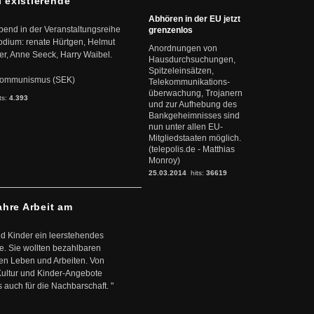
l existierende
Abhören in der EU jetzt
abend in der Veranstaltungsreihe
grenzenlos
dium: renate Hürtgen, Helmut
Anordnungen von
er, Anne Seeck, Harry Waibel.
Hausdurchsuchungen,
Spitzeleinsätzen,
s Kommunismus (SEK)
Telekommunikations-
überwachung, Trojanern
ts:
4.393
und zur Aufhebung des
Bankgeheimnisses sind
nun unter allen EU-
Mitgliedstaaten möglich.
(telepolis.de - Matthias
Monroy)
25.03.2014
hits:
36619
ahre Arbeit am
d Kinder ein leerstehendes
. Sie wollten bezahlbaren
en Leben und Arbeiten. Von
 Kultur und Kinder-Angebote
s auch für die Nachbarschaft. "