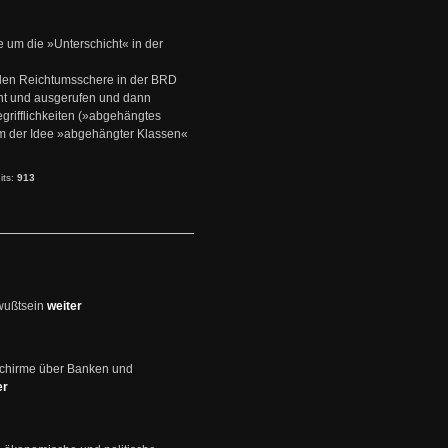
e um die »Unterschicht« in der
den Reichtumsschere in der BRD
nt und ausgerufen und dann
rifflichkeiten (»abgehängtes
um der Idee »abgehängter Klassen«
its:
913
wußtsein
weiter
schirme über Banken und
er