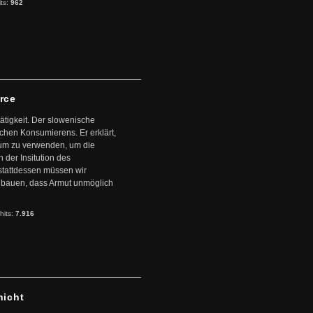
its:
962
arce
ätigkeit. Der slowenische
schen Konsumierens. Er erklärt,
ntum zu verwenden, um die
der Insitution des
stattdessen müssen wir
zubauen, dass Armut unmöglich
hits:
7.916
hicht