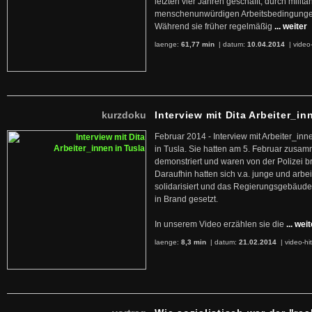
letzten vier Jahren geschafft, durch militan
menschenunwürdigen Arbeitsbedingunge
Während sie früher regelmäßig
... weiter
laenge:
61,77 min
| datum:
10.04.2014
|
video
kurzdoku
Interview mit Dita Arbeiter_in
Februar 2014 - Interview mit Arbeiter_inn
in Tusla. Sie hatten am 5. Februar zusa
demonstriert und waren von der Polizei b
Daraufhin hatten sich v.a. junge und arb
solidarisiert und das Regierungsgebäude
in Brand gesetzt.
In unserem Video erzählen sie die
... wei
laenge:
8,3 min
| datum:
21.02.2014
|
video-hi