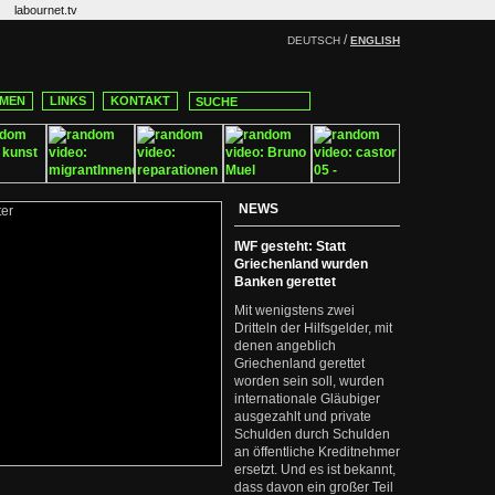
labournet.tv
/
DEUTSCH
ENGLISH
MEN
LINKS
KONTAKT
NEWS
IWF gesteht: Statt
Griechenland wurden
Banken gerettet
Mit wenigstens zwei
Dritteln der Hilfsgelder, mit
denen angeblich
Griechenland gerettet
worden sein soll, wurden
internationale Gläubiger
ausgezahlt und private
Schulden durch Schulden
an öffentliche Kreditnehmer
ersetzt. Und es ist bekannt,
dass davon ein großer Teil