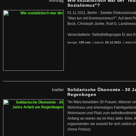
vortrag
Wie sozialistisch war der "rea
Sozialismus"?
01.11.2011, Berlin - Zweiter Diskussions
"Was tun mit Kommunismus?". Auf dem Po
Bock, Christoph Jünke, Ralf G. Landmess
Veranstalterin: Selbsthilfegruppe Ei de
laenge:
150 min
| datum:
20.12.2011
|
video-hi
trailer
Solidarische Ökonomie - 30 J
Regenbogen
"Im März besetzten 30 Frauen, Männer un
Wohnhaus und ehemaliges Fabrikgelände
Wohnraum und Platz zum selbstbestimmt
Anfang an waren sie im Kiez aktiv: Kino,
organisierten sie sowohl für sich selbst al
(Anne Frisius)