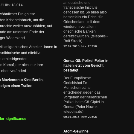
an deutsche und
//
Hits: 18.014
französische Institute
geflossen ist. So blieb also
wöhnlicher Ereignisse.
bestenfalls ein Drittel für
den Kriseneinbruch, um die
Griechenland, mit dem
nrechte weiter auszuhöhlen; auf
wiederum vor allem
griechische Banken
erade am untersten Ende der
gerettet wurden. (telepolis -
iger Widerstand.
Ralf Streck)
12.07.2015
hits:
20356
ls migrantischen Arbeiter_innen in
 solidarische und effektive
en erniedrigenden
Genua G8: Polizei-Folter in
 Kampf, der nicht nur ihre
Italien jetzt vom Gericht
bestätigt
Leben verändert.
Der Europäische
m Moviemento Kino Berlin,
Gerichtshof für
igen einen Trailer.
Menschenrechte
entscheidet gegen das
Vorgehen der italienischen
Polizei beim G8-Gipfel in
Genua (Peter Nowak -
telepolis.de)
09.04.2015
hits:
22565
der-significance
Atom-Gewinne