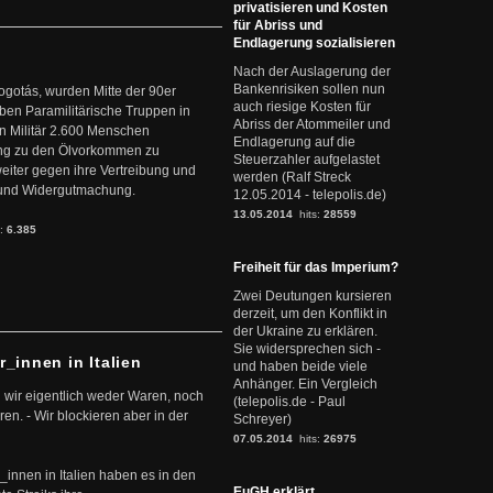
privatisieren und Kosten
für Abriss und
Endlagerung sozialisieren
Nach der Auslagerung der
Bankenrisiken sollen nun
ogotás, wurden Mitte der 90er
auch riesige Kosten für
en Paramilitärische Truppen in
Abriss der Atommeiler und
 Militär 2.600 Menschen
Endlagerung auf die
ng zu den Ölvorkommen zu
Steuerzahler aufgelastet
weiter gegen ihre Vertreibung und
werden (Ralf Streck
it und Widergutmachung.
12.05.2014 - telepolis.de)
13.05.2014
hits:
28559
s:
6.385
Freiheit für das Imperium?
Zwei Deutungen kursieren
derzeit, um den Konflikt in
der Ukraine zu erklären.
Sie widersprechen sich -
r_innen in Italien
und haben beide viele
Anhänger. Ein Vergleich
 wir eigentlich weder Waren, noch
(telepolis.de - Paul
en. - Wir blockieren aber in der
Schreyer)
07.05.2014
hits:
26975
r_innen in Italien haben es in den
EuGH erklärt