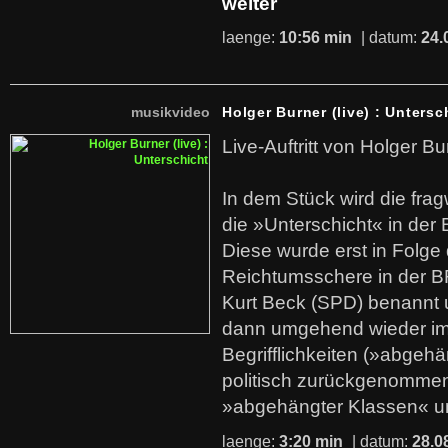
weiter
laenge:
10:56 min
| datum:
24.
musikvideo
Holger Burner (live) : Untersc
Live-Auftritt von Holger Bu
In dem Stück wird die fra
die »Unterschicht« in der 
Diese wurde erst in Folg
Reichtumsschere in der B
Kurt Beck (SPD) benannt
dann umgehend wieder i
Begrifflichkeiten (»abgehä
politisch zurückgenommen
»abgehängter Klassen« u
laenge:
3:20 min
| datum:
28.0