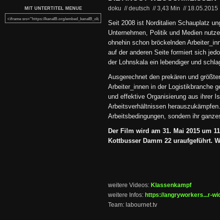
doku // deutsch
//
3,43 Min
//
18.05.2015
MIT UNTERTITEL MENUE
Seit 2008 ist Norditalien Schauplatz u
Unternehmen, Politik und Medien nutze
ohnehin schon bröckelnden Arbeiter_in
auf der anderen Seite formiert sich je
der Lohnskala ein lebendiger und schla
Ausgerechnet den prekären und größten
Arbeiter_innen in der Logistikbranche ge
und effektive Organisierung aus ihrer I
Arbeitsverhältnissen herauszukämpfen. 
Arbeitsbedingungen, sondern ihr ganze
Der Film wird am 31. Mai 2015 um 1
Kottbusser Damm 22 uraufgeführt. Wir
weitere Videos:
Klassenkampf
weitere Infos:
https://angryworkers...r-wi
Team: labournet.tv