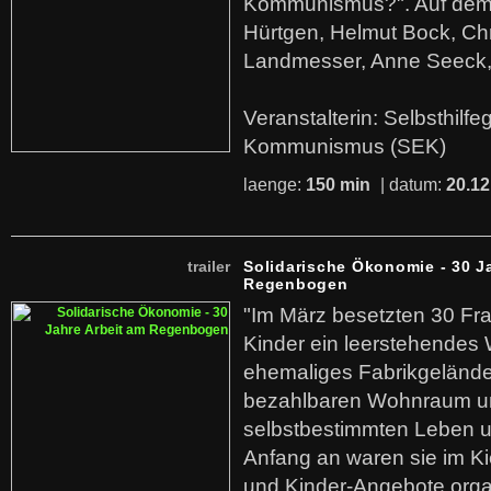
Kommunismus?". Auf dem
Hürtgen, Helmut Bock, Chr
Landmesser, Anne Seeck, 
Veranstalterin: Selbsthilf
Kommunismus (SEK)
laenge:
150 min
| datum:
20.12
trailer
Solidarische Ökonomie - 30 J
Regenbogen
"Im März besetzten 30 Fr
Kinder ein leerstehende
ehemaliges Fabrikgelände.
bezahlbaren Wohnraum u
selbstbestimmten Leben u
Anfang an waren sie im Kie
und Kinder-Angebote organ