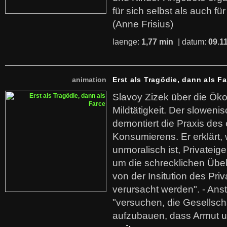
für sich selbst als auch fü
(Anne Frisius)
laenge:
1,77 min
| datum:
09.1
animation
Erst als Tragödie, dann als F
Slavoy Zizek über die Ök
Mildtätigkeit. Der sloweni
demontiert die Praxis des
Konsumierens. Er erklärt,
unmoralisch ist, Privatei
um die schrecklichen Übe
von der Insitution des Pri
verursacht werden". - Ans
"versuchen, die Gesellsch
aufzubauen, dass Armut u