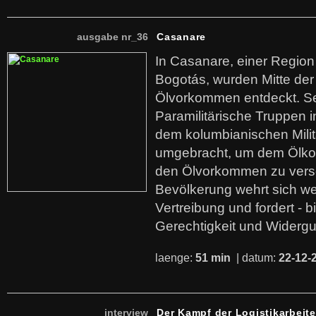
ausgabe nr_36
Casanare
In Casanare, einer Regio
Bogotás, wurden Mitte der
Ölvorkommen entdeckt. S
Paramilitärische Truppen 
dem kolumbianischen Mili
umgebracht, um dem Ölko
den Ölvorkommen zu versc
Bevölkerung wehrt sich we
Vertreibung und fordert - b
Gerechtigkeit und Widerg
laenge:
51 min
| datum:
22-12-
interview
Der Kampf der Logistikarbeite