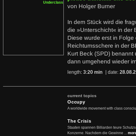
von Holger Burner
In dem Stück wird die fra
die »Unterschicht« in der 
Diese wurde erst in Folg
Reichtumsschere in der B
Kurt Beck (SPD) benannt
dann umgehend wieder i
length:
3:20 min
| date:
28.08.
current topics
Occupy
A worldwide movement with class consci
The Crisis
Staaten spannen Billiarden teure Schutz
Konzerne. Nachdem die Gewinne ...
mor