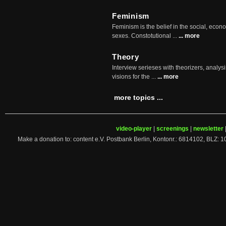
Feminism
Feminism is the belief in the social, econo
sexes. Constotutional ...
... more
Theory
Interview serieses with theorizers, analysi
visions for the ...
... more
more topics ...
video-player
|
screenings
|
newsletter
Make a donation to: content e.V. Postbank Berlin, Kontonr.: 6814102, 