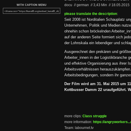
docu // german
//
3,43 Min
//
18.05.2015
WITH CAPTION MENU
please translate the description
:
Seit 2008 ist Norditalien Schauplatz u
Unternehmen, Politik und Medien nutze
ohnehin schon bröckelnden Arbeiter_in
auf der anderen Seite formiert sich je
der Lohnskala ein lebendiger und schla
Ausgerechnet den prekären und größten
Arbeiter_innen in der Logistikbranche ge
und effektive Organisierung aus ihrer I
Arbeitsverhältnissen herauszukämpfen. 
Arbeitsbedingungen, sondern ihr ganze
Der Film wird am 31. Mai 2015 um 1
Kottbusser Damm 22 uraufgeführt. Wir
more clips:
Class struggle
more information:
https://angryworkers...
Team: labournet.tv