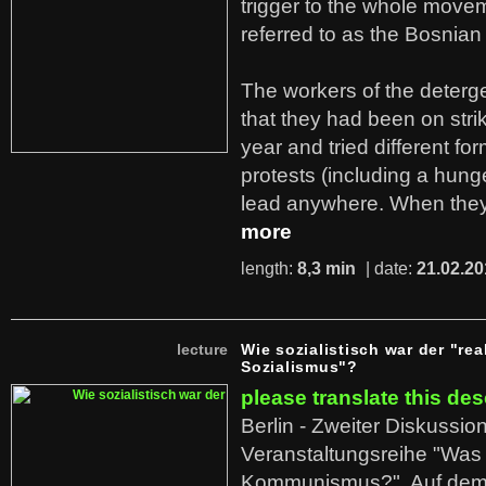
trigger to the whole move
referred to as the Bosnian
The workers of the deterge
that they had been on stri
year and tried different fo
protests (including a hunge
lead anywhere. When they
more
length:
8,3 min
| date:
21.02.20
lecture
Wie sozialistisch war der "rea
Sozialismus"?
please translate this des
Berlin - Zweiter Diskussio
Veranstaltungsreihe "Was 
Kommunismus?". Auf dem