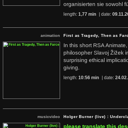
organisierten sie sowohl f
length:
1,77 min
| date:
09.11.2
animation
First as Tragedy, Then as Far
In this short RSA Animate
philosopher Slavoj Žižek i
surprising ethical implicati
giving.
length:
10:56 min
| date:
24.02
musicvideo
Holger Burner (live) : Undercl
please translate this des