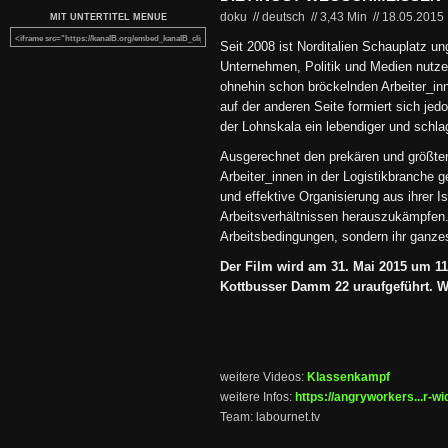
doku // deutsch
//
3,43 Min
//
18.05.2015
MIT UNTERTITEL MENUE
Seit 2008 ist Norditalien Schauplatz u
Unternehmen, Politik und Medien nutze
ohnehin schon bröckelnden Arbeiter_in
auf der anderen Seite formiert sich je
der Lohnskala ein lebendiger und schla
Ausgerechnet den prekären und größten
Arbeiter_innen in der Logistikbranche ge
und effektive Organisierung aus ihrer I
Arbeitsverhältnissen herauszukämpfen. 
Arbeitsbedingungen, sondern ihr ganze
Der Film wird am 31. Mai 2015 um 1
Kottbusser Damm 22 uraufgeführt. Wir
weitere Videos:
Klassenkampf
weitere Infos:
https://angryworkers...r-wi
Team: labournet.tv