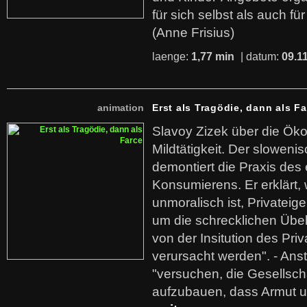
für sich selbst als auch fü
(Anne Frisius)
laenge:
1,77 min
| datum:
09.1
animation
Erst als Tragödie, dann als F
Slavoy Zizek über die Ök
Mildtätigkeit. Der sloweni
demontiert die Praxis des
Konsumierens. Er erklärt,
unmoralisch ist, Privatei
um die schrecklichen Übe
von der Insitution des Pri
verursacht werden". - Ans
"versuchen, die Gesellsch
aufzubauen, dass Armut u