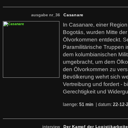
ausgabe nr_36
Casanare
In Casanare, einer Regio
Bogotás, wurden Mitte der
Ölvorkommen entdeckt. S
Paramilitärische Truppen 
dem kolumbianischen Mili
umgebracht, um dem Ölko
den Ölvorkommen zu versc
Bevölkerung wehrt sich we
Vertreibung und fordert - b
Gerechtigkeit und Widerg
laenge:
51 min
| datum:
22-12-
interview
Der Kampf der Logistikarbeite