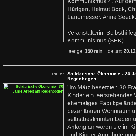
Kommunismus?". Auf dem
Hürtgen, Helmut Bock, Chr
Landmesser, Anne Seeck, 
Veranstalterin: Selbsthilf
Kommunismus (SEK)
laenge:
150 min
| datum:
20.12
trailer
Solidarische Ökonomie - 30 J
Regenbogen
"Im März besetzten 30 Fr
Kinder ein leerstehende
ehemaliges Fabrikgelände.
bezahlbaren Wohnraum u
selbstbestimmten Leben u
Anfang an waren sie im Kie
und Kinder-Angebote organ