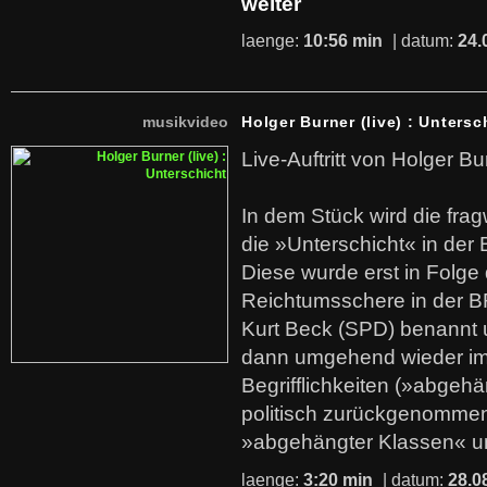
weiter
laenge:
10:56 min
| datum:
24.
musikvideo
Holger Burner (live) : Untersc
Live-Auftritt von Holger Bu
In dem Stück wird die fra
die »Unterschicht« in der 
Diese wurde erst in Folg
Reichtumsschere in der B
Kurt Beck (SPD) benannt
dann umgehend wieder i
Begrifflichkeiten (»abgehä
politisch zurückgenommen
»abgehängter Klassen« u
laenge:
3:20 min
| datum:
28.0