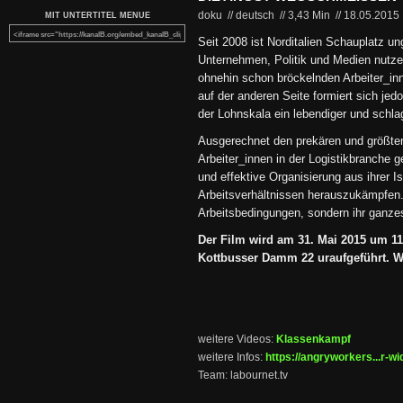
doku // deutsch
//
3,43 Min
//
18.05.2015
MIT UNTERTITEL MENUE
Seit 2008 ist Norditalien Schauplatz u
Unternehmen, Politik und Medien nutze
ohnehin schon bröckelnden Arbeiter_in
auf der anderen Seite formiert sich je
der Lohnskala ein lebendiger und schla
Ausgerechnet den prekären und größten
Arbeiter_innen in der Logistikbranche ge
und effektive Organisierung aus ihrer I
Arbeitsverhältnissen herauszukämpfen. 
Arbeitsbedingungen, sondern ihr ganze
Der Film wird am 31. Mai 2015 um 1
Kottbusser Damm 22 uraufgeführt. Wir
weitere Videos:
Klassenkampf
weitere Infos:
https://angryworkers...r-wi
Team: labournet.tv