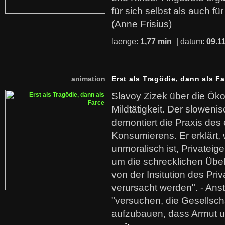
für sich selbst als auch fü
(Anne Frisius)
laenge:
1,77 min
| datum:
09.1
animation
Erst als Tragödie, dann als F
Slavoy Zizek über die Ök
Mildtätigkeit. Der sloweni
demontiert die Praxis des
Konsumierens. Er erklärt,
unmoralisch ist, Privatei
um die schrecklichen Übe
von der Insitution des Pri
verursacht werden". - Ans
"versuchen, die Gesellsch
aufzubauen, dass Armut u