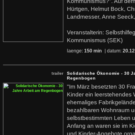
Kommunismus?". Auf dem
Hürtgen, Helmut Bock, Chr
Landmesser, Anne Seeck, 
Veranstalterin: Selbsthilf
Kommunismus (SEK)
laenge:
150 min
| datum:
20.12
trailer
Solidarische Ökonomie - 30 J
Regenbogen
"Im März besetzten 30 Fr
Kinder ein leerstehende
ehemaliges Fabrikgelände.
bezahlbaren Wohnraum u
selbstbestimmten Leben u
Anfang an waren sie im Kie
und Kinder-Angebote organ