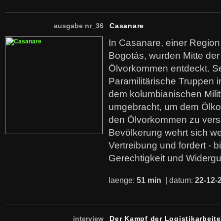
ausgabe nr_36
Casanare
In Casanare, einer Regio
Bogotás, wurden Mitte der
Ölvorkommen entdeckt. S
Paramilitärische Truppen 
dem kolumbianischen Mili
umgebracht, um dem Ölko
den Ölvorkommen zu versc
Bevölkerung wehrt sich we
Vertreibung und fordert - b
Gerechtigkeit und Widerg
laenge:
51 min
| datum:
22-12-
interview
Der Kampf der Logistikarbeite