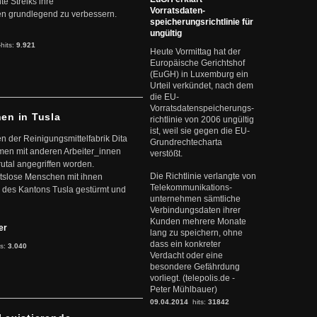
te Streiks ihre
Vorratsdaten-
n grundlegend zu verbessern.
speicherungsrichtlinie für
ungültig
-hits:
9.921
Heute Vormittag hat der
Europäische Gerichtshof
(EuGH) in Luxemburg ein
Urteil verkündet, nach dem
die EU-
Vorratsdatenspeicherungs-
nen in Tusla
richtlinie von 2006 ungültig
ist, weil sie gegen die EU-
en der Reinigungsmittelfabrik Dita
Grundrechtecharta
mmen mit anderen Arbeiter_innen
verstößt.
rutal angegriffen worden.
Die Richtlinie verlangte von
eitslose Menschen mit ihnen
Telekommunikations-
 des Kantons Tusla gestürmt und
unternehmen sämtliche
Verbindungsdaten ihrer
Kunden mehrere Monate
ter
lang zu speichern, ohne
dass ein konkreter
ts:
3.040
Verdacht oder eine
besondere Gefährdung
vorliegt. (telepolis.de -
Peter Mühlbauer)
09.04.2014
hits:
31842