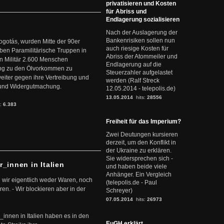
privatisieren und Kosten
für Abriss und
Endlagerung sozialisieren
Nach der Auslagerung der
Bankenrisiken sollen nun
ogotás, wurden Mitte der 90er
auch riesige Kosten für
en Paramilitärische Truppen in
Abriss der Atommeiler und
 Militär 2.600 Menschen
Endlagerung auf die
ng zu den Ölvorkommen zu
Steuerzahler aufgelastet
weiter gegen ihre Vertreibung und
werden (Ralf Streck
it und Widergutmachung.
12.05.2014 - telepolis.de)
13.05.2014
hits:
28556
s:
6.383
Freiheit für das Imperium?
Zwei Deutungen kursieren
derzeit, um den Konflikt in
der Ukraine zu erklären.
Sie widersprechen sich -
r_innen in Italien
und haben beide viele
Anhänger. Ein Vergleich
 wir eigentlich weder Waren, noch
(telepolis.de - Paul
en. - Wir blockieren aber in der
Schreyer)
07.05.2014
hits:
26973
r_innen in Italien haben es in den
EuGH erklärt