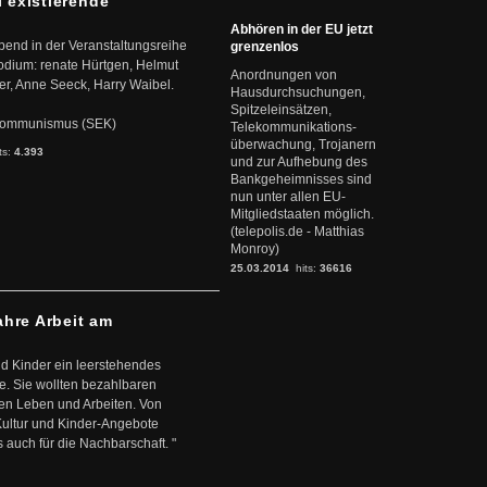
l existierende
Abhören in der EU jetzt
abend in der Veranstaltungsreihe
grenzenlos
dium: renate Hürtgen, Helmut
Anordnungen von
er, Anne Seeck, Harry Waibel.
Hausdurchsuchungen,
Spitzeleinsätzen,
s Kommunismus (SEK)
Telekommunikations-
überwachung, Trojanern
ts:
4.393
und zur Aufhebung des
Bankgeheimnisses sind
nun unter allen EU-
Mitgliedstaaten möglich.
(telepolis.de - Matthias
Monroy)
25.03.2014
hits:
36616
ahre Arbeit am
d Kinder ein leerstehendes
. Sie wollten bezahlbaren
en Leben und Arbeiten. Von
 Kultur und Kinder-Angebote
s auch für die Nachbarschaft. "