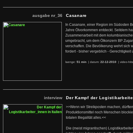
ausgabe nr_36
Casanare
In Casanare, einer Region im Südosten B
Jahre Ölvorkommen entdeckt. Seitdem hab
Zusammenarbeit mit dem kolumbianischen
umgebracht, um dem Ölkonzern BP Zuga
verschaffen. Die Bevölkerung wehrt sich 
fordert - bisher vergeblich - Gerechtigke
laenge:
51 min
| datum:
22-12-2010
|
video-hit
interview
Der Kampf der Logistikarbeite
>>Wenn wir Streikposten machen, dürften
Produktionsmittel noch Menschen blockier
totalen Illegalität alles.<<
Die (meist migrantischen) Logistikarbeite