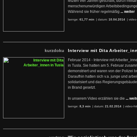
letzten vier Jahren geschafft, durch militan
menschenunwürdigen Arbeitsbedingunge
Während sie früher regelmäßig
... weiter
laenge:
61,77 min
| datum:
10.04.2014
|
video
kurzdoku
Interview mit Dita Arbeiter_in
Februar 2014 - Interview mit Arbeiter_inn
in Tusla. Sie hatten am 5. Februar zusa
demonstriert und waren von der Polizei b
Daraufhin hatten sich v.a. junge und arb
solidarisiert und das Regierungsgebäude
in Brand gesetzt.
In unserem Video erzählen sie die
... wei
laenge:
8,3 min
| datum:
21.02.2014
|
video-hi