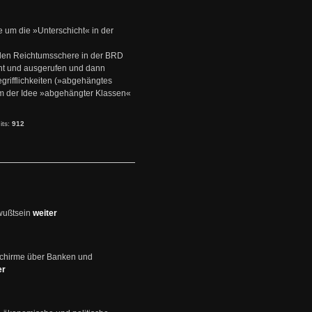
e um die »Unterschicht« in der
den Reichtumsschere in der BRD
nt und ausgerufen und dann
rifflichkeiten (»abgehängtes
um der Idee »abgehängter Klassen«
its:
912
wußtsein
weiter
schirme über Banken und
er