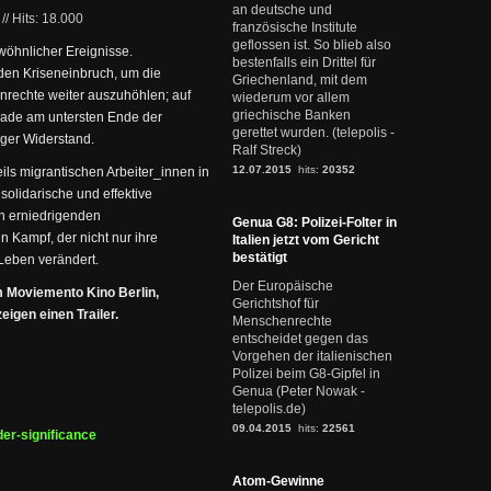
an deutsche und
//
Hits: 18.000
französische Institute
geflossen ist. So blieb also
wöhnlicher Ereignisse.
bestenfalls ein Drittel für
den Kriseneinbruch, um die
Griechenland, mit dem
nrechte weiter auszuhöhlen; auf
wiederum vor allem
griechische Banken
erade am untersten Ende der
gerettet wurden. (telepolis -
iger Widerstand.
Ralf Streck)
12.07.2015
hits:
20352
ls migrantischen Arbeiter_innen in
 solidarische und effektive
en erniedrigenden
Genua G8: Polizei-Folter in
 Kampf, der nicht nur ihre
Italien jetzt vom Gericht
bestätigt
Leben verändert.
Der Europäische
m Moviemento Kino Berlin,
Gerichtshof für
igen einen Trailer.
Menschenrechte
entscheidet gegen das
Vorgehen der italienischen
Polizei beim G8-Gipfel in
Genua (Peter Nowak -
telepolis.de)
09.04.2015
hits:
22561
der-significance
Atom-Gewinne