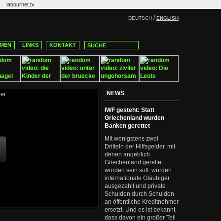
labournet.tv
/
DEUTSCH
ENGLISH
MEN
LINKS
KONTAKT
NEWS
IWF gesteht: Statt
Griechenland wurden
Banken gerettet
Mit wenigstens zwei
Dritteln der Hilfsgelder, mit
denen angeblich
Griechenland gerettet
worden sein soll, wurden
internationale Gläubiger
ausgezahlt und private
Schulden durch Schulden
an öffentliche Kreditnehmer
ersetzt. Und es ist bekannt,
dass davon ein großer Teil