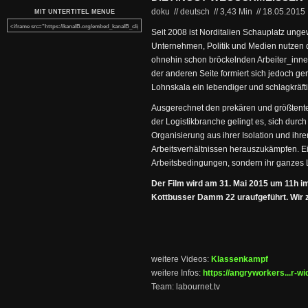
doku // deutsch
//
3,43 Min
//
18.05.2015
MIT UNTERTITEL MENUE
Seit 2008 ist Norditalien Schauplatz unge
Unternehmen, Politik und Medien nutzen 
ohnehin schon bröckelnden Arbeiter_inne
der anderen Seite formiert sich jedoch g
Lohnskala ein lebendiger und schlagkräft
Ausgerechnet den prekären und größtentei
der Logistikbranche gelingt es, sich durch
Organisierung aus ihrer Isolation und ihr
Arbeitsverhältnissen herauszukämpfen. Ein
Arbeitsbedingungen, sondern ihr ganzes 
Der Film wird am 31. Mai 2015 um 11h i
Kottbusser Damm 22 uraufgeführt. Wir ze
weitere Videos:
Klassenkampf
weitere Infos:
https://angryworkers...r-wi
Team: labournet.tv