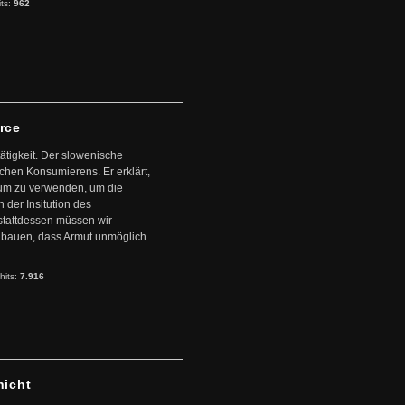
its:
962
arce
ätigkeit. Der slowenische
schen Konsumierens. Er erklärt,
ntum zu verwenden, um die
der Insitution des
stattdessen müssen wir
zubauen, dass Armut unmöglich
hits:
7.916
hicht