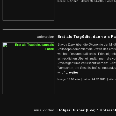
laenge:
1,77 min
| datum:
09.11.2011
|
video-h
animation
Erst als Tragödie, dann als F
Slavoy Zizek über die Ökonomie der Mildt
Philosoph demontiert die Praxis des ethi
weshalb "es unmoralisch ist, Privateige
schrecklichen Übel einzudämmen, die von 
Privateigentums verursacht werden". - An
"versuchen, die Gesellschaft so neu auf
wird."
... weiter
laenge:
10:56 min
| datum:
24.02.2011
|
video-
musikvideo
Holger Burner (live) : Untersc