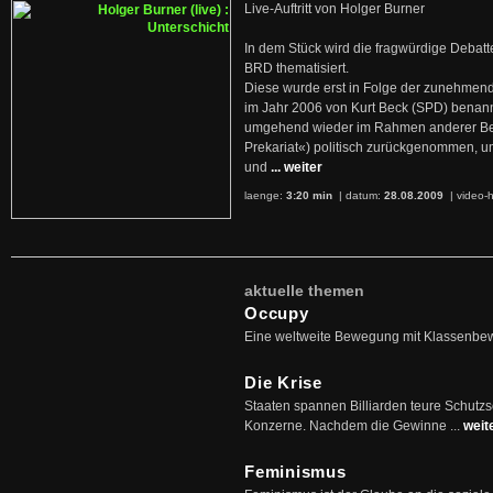
Live-Auftritt von Holger Burner
In dem Stück wird die fragwürdige Debatt
BRD thematisiert.
Diese wurde erst in Folge der zunehmen
im Jahr 2006 von Kurt Beck (SPD) benan
umgehend wieder im Rahmen anderer Beg
Prekariat«) politisch zurückgenommen, 
und
... weiter
laenge:
3:20 min
| datum:
28.08.2009
|
video-h
aktuelle themen
Occupy
Eine weltweite Bewegung mit Klassenbe
Die Krise
Staaten spannen Billiarden teure Schutz
Konzerne. Nachdem die Gewinne ...
weit
Feminismus