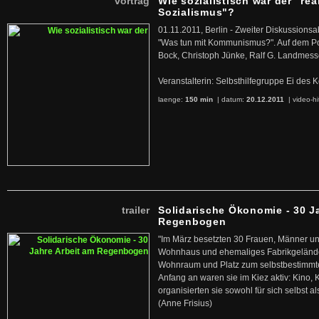
vortrag
Wie sozialistisch war der "rea
Sozialismus"?
01.11.2011, Berlin - Zweiter Diskussions
"Was tun mit Kommunismus?". Auf dem Po
Bock, Christoph Jünke, Ralf G. Landmess
Veranstalterin: Selbsthilfegruppe Ei de
laenge:
150 min
| datum:
20.12.2011
|
video-hi
trailer
Solidarische Ökonomie - 30 J
Regenbogen
"Im März besetzten 30 Frauen, Männer un
Wohnhaus und ehemaliges Fabrikgelände
Wohnraum und Platz zum selbstbestimmt
Anfang an waren sie im Kiez aktiv: Kino,
organisierten sie sowohl für sich selbst al
(Anne Frisius)