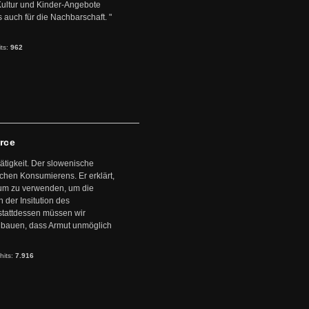
 Kultur und Kinder-Angebote
s auch für die Nachbarschaft. "
its:
962
arce
ätigkeit. Der slowenische
schen Konsumierens. Er erklärt,
ntum zu verwenden, um die
der Insitution des
stattdessen müssen wir
zubauen, dass Armut unmöglich
hits:
7.916