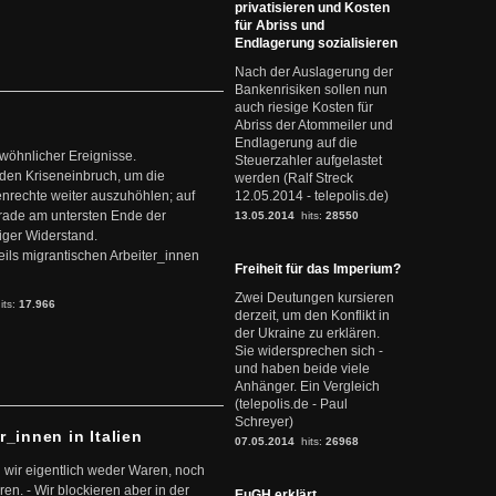
privatisieren und Kosten
für Abriss und
Endlagerung sozialisieren
Nach der Auslagerung der
Bankenrisiken sollen nun
auch riesige Kosten für
Abriss der Atommeiler und
Endlagerung auf die
ewöhnlicher Ereignisse.
Steuerzahler aufgelastet
den Kriseneinbruch, um die
werden (Ralf Streck
nrechte weiter auszuhöhlen; auf
12.05.2014 - telepolis.de)
erade am untersten Ende der
13.05.2014
hits:
28550
iger Widerstand.
ils migrantischen Arbeiter_innen
Freiheit für das Imperium?
Zwei Deutungen kursieren
its:
17.966
derzeit, um den Konflikt in
der Ukraine zu erklären.
Sie widersprechen sich -
und haben beide viele
Anhänger. Ein Vergleich
(telepolis.de - Paul
Schreyer)
r_innen in Italien
07.05.2014
hits:
26968
 wir eigentlich weder Waren, noch
en. - Wir blockieren aber in der
EuGH erklärt