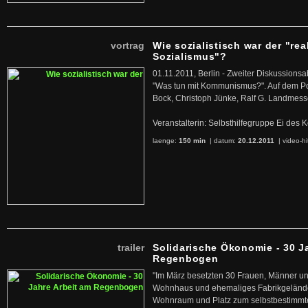
vortrag
Wie sozialistisch war der "rea
Sozialismus"?
01.11.2011, Berlin - Zweiter Diskussions
"Was tun mit Kommunismus?". Auf dem Po
Bock, Christoph Jünke, Ralf G. Landmess
Veranstalterin: Selbsthilfegruppe Ei de
laenge:
150 min
| datum:
20.12.2011
|
video-hi
trailer
Solidarische Ökonomie - 30 J
Regenbogen
"Im März besetzten 30 Frauen, Männer un
Wohnhaus und ehemaliges Fabrikgelände
Wohnraum und Platz zum selbstbestimmt