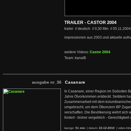
TRAILER - CASTOR 2004
trailer // deutsch
//
0,30 Min
//
05.11.200
impressionen aus 2003 und aktuelle aufru
weitere Videos:
Castor 2004
Team: kanalB
ausgabe nr_36
Casanare
In Casanare, einer Region im Südosten B
Jahre Ölvorkommen entdeckt. Seitdem hab
Zusammenarbeit mit dem kolumbianischen
umgebracht, um dem Ölkonzern BP Zuga
verschaffen. Die Bevölkerung wehrt sich 
fordert - bisher vergeblich - Gerechtigke
laenge:
51 min
| datum:
22-12-2010
|
video-hit