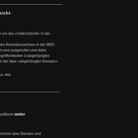
hicht
e um die »Unterschicht« in der
den Reichtumsschere in der BRD
nt und ausgerufen und dann
rifflichkeiten (»abgehängtes
um der Idee »abgehängter Klassen«
its:
912
wußtsein
weiter
schirme über Banken und