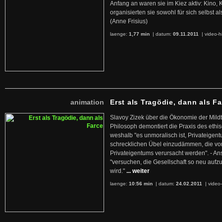
Anfang an waren sie im Kiez aktiv: Kino,
organisierten sie sowohl für sich selbst al
(Anne Frisius)
laenge:
1,77 min
| datum:
09.11.2011
|
video-h
animation
Erst als Tragödie, dann als F
Slavoy Zizek über die Ökonomie der Mildt
Philosoph demontiert die Praxis des ethi
weshalb "es unmoralisch ist, Privateige
schrecklichen Übel einzudämmen, die von 
Privateigentums verursacht werden". - An
"versuchen, die Gesellschaft so neu auf
wird."
... weiter
laenge:
10:56 min
| datum:
24.02.2011
|
video-