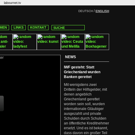
labournet.tv
/
DEUTSCH
ENGLISH
MEN
LINKS
KONTAKT
NEWS
IWF gesteht: Statt
Griechenland wurden
Banken gerettet
Mit wenigstens zwei
Dritteln der Hilfsgelder, mit
denen angeblich
Griechenland gerettet
worden sein soll, wurden
internationale Gläubiger
ausgezahlt und private
Schulden durch Schulden
an öffentliche Kreditnehmer
ersetzt. Und es ist bekannt,
dass davon ein großer Teil