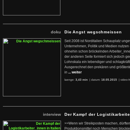
doku
Die Angst wegschmeissen
Seit 2008 ist Norditalien Schauplatz ung
Unternehmen, Politik und Medien nutzen 
ohnehin schon bröckelnden Arbeiter_inne
der anderen Seite formiert sich jedoch g
Lohnskala ein lebendiger und schlagkräft
Ausgerechnet den prekären und größtente
in
... weiter
laenge:
3,43 min
| datum:
18.05.2015
|
video-h
interview
Der Kampf der Logistikarbeite
>>Wenn wir Streikposten machen, dürften
Produktionsmittel noch Menschen blockier