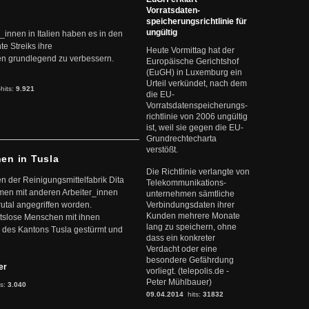
Vorratsdaten-
speicherungsrichtlinie für
ungültig
r_innen in Italien haben es in den
te Streiks ihre
Heute Vormittag hat der
n grundlegend zu verbessern.
Europäische Gerichtshof
(EuGH) in Luxemburg ein
Urteil verkündet, nach dem
-hits:
9.921
die EU-
Vorratsdatenspeicherungs-
richtlinie von 2006 ungültig
ist, weil sie gegen die EU-
Grundrechtecharta
verstößt.
nen in Tusla
Die Richtlinie verlangte von
en der Reinigungsmittelfabrik Dita
Telekommunikations-
mmen mit anderen Arbeiter_innen
unternehmen sämtliche
rutal angegriffen worden.
Verbindungsdaten ihrer
Kunden mehrere Monate
eitslose Menschen mit ihnen
lang zu speichern, ohne
 des Kantons Tusla gestürmt und
dass ein konkreter
Verdacht oder eine
besondere Gefährdung
ter
vorliegt. (telepolis.de -
Peter Mühlbauer)
ts:
3.040
09.04.2014
hits:
31832