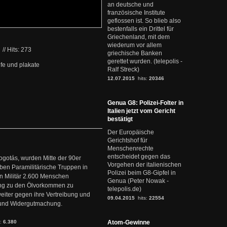
an deutsche und
französische Institute
geflossen ist. So blieb also
bestenfalls ein Drittel für
Griechenland, mit dem
wiederum vor allem
4
//
Hits: 273
griechische Banken
gerettet wurden. (telepolis -
fe und plakate
Ralf Streck)
12.07.2015
hits:
20346
Genua G8: Polizei-Folter in
Italien jetzt vom Gericht
bestätigt
Der Europäische
Gerichtshof für
Menschenrechte
entscheidet gegen das
ogotás, wurden Mitte der 90er
Vorgehen der italienischen
en Paramilitärische Truppen in
Polizei beim G8-Gipfel in
 Militär 2.600 Menschen
Genua (Peter Nowak -
ng zu den Ölvorkommen zu
telepolis.de)
weiter gegen ihre Vertreibung und
09.04.2015
hits:
22554
it und Widergutmachung.
s:
6.380
Atom-Gewinne