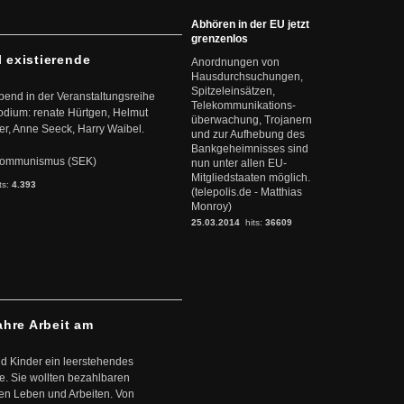
Abhören in der EU jetzt
grenzenlos
l existierende
Anordnungen von
Hausdurchsuchungen,
Spitzeleinsätzen,
abend in der Veranstaltungsreihe
Telekommunikations-
dium: renate Hürtgen, Helmut
überwachung, Trojanern
er, Anne Seeck, Harry Waibel.
und zur Aufhebung des
Bankgeheimnisses sind
s Kommunismus (SEK)
nun unter allen EU-
Mitgliedstaaten möglich.
ts:
4.393
(telepolis.de - Matthias
Monroy)
25.03.2014
hits:
36609
ahre Arbeit am
d Kinder ein leerstehendes
. Sie wollten bezahlbaren
en Leben und Arbeiten. Von