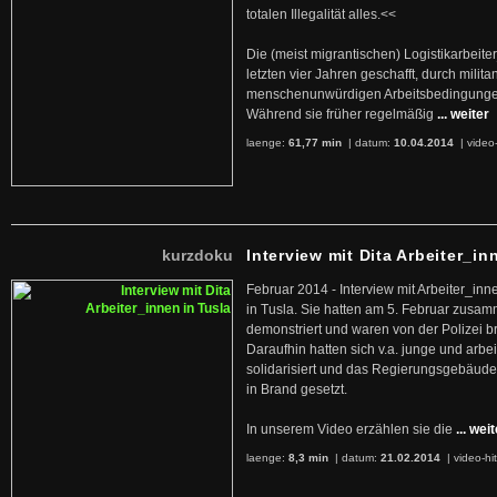
totalen Illegalität alles.<<
Die (meist migrantischen) Logistikarbeite
letzten vier Jahren geschafft, durch militan
menschenunwürdigen Arbeitsbedingunge
Während sie früher regelmäßig
... weiter
laenge:
61,77 min
| datum:
10.04.2014
|
video
kurzdoku
Interview mit Dita Arbeiter_in
Februar 2014 - Interview mit Arbeiter_inn
in Tusla. Sie hatten am 5. Februar zusa
demonstriert und waren von der Polizei b
Daraufhin hatten sich v.a. junge und arb
solidarisiert und das Regierungsgebäude
in Brand gesetzt.
In unserem Video erzählen sie die
... wei
laenge:
8,3 min
| datum:
21.02.2014
|
video-hi