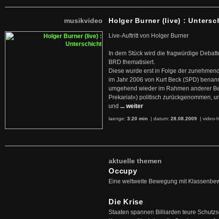
musikvideo
Holger Burner (live) : Untersc
Live-Auftritt von Holger Burner
In dem Stück wird die fragwürdige Debatt
BRD thematisiert.
Diese wurde erst in Folge der zunehmen
im Jahr 2006 von Kurt Beck (SPD) benan
umgehend wieder im Rahmen anderer Beg
Prekariat«) politisch zurückgenommen, 
und
... weiter
laenge:
3:20 min
| datum:
28.08.2009
|
video-h
aktuelle themen
Occupy
Eine weltweite Bewegung mit Klassenbe
Die Krise
Staaten spannen Billiarden teure Schutz