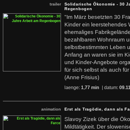
trailer
Solidarische Ökonomie - 30 J
Regenbogen
"Im März besetzten 30 Fr
Kinder ein leerstehende
ehemaliges Fabrikgelände.
bezahlbaren Wohnraum u
selbstbestimmten Leben u
Anfang an waren sie im Kie
und Kinder-Angebote organ
für sich selbst als auch fü
(Anne Frisius)
laenge:
1,77 min
| datum:
09.1
animation
Erst als Tragödie, dann als F
Slavoy Zizek über die Ök
Mildtätigkeit. Der sloweni