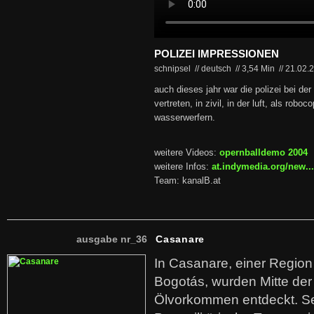
POLIZEI IMPRESSIONEN
schnipsel // deutsch
//
3,54 Min
//
21.02.
auch dieses jahr war die polizei bei d
vertreten, in zivil, in der luft, als rob
wasserwerfern.
weitere Videos:
opernballdemo 2004
weitere Infos:
at.indymedia.org/new..
Team: kanalB.at
ausgabe nr_36
Casanare
In Casanare, einer Regio
Bogotás, wurden Mitte der
Ölvorkommen entdeckt. S