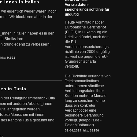
r_innen in Italien
Vorratsdaten-
speicherungsrichtlinie für
 wir eigentlich weder Waren, noch
ungültig
en. - Wir blockieren aber in der
Heute Vormittag hat der
Europäische Gerichtshof
(EuGH) in Luxemburg ein
r_innen in Italien haben es in den
Urteil verkündet, nach dem
te Streiks ihre
die EU-
n grundlegend zu verbessern.
Vorratsdatenspeicherungs-
richtlinie von 2006 ungültig
ist, weil sie gegen die EU-
-hits:
9.921
Grundrechtecharta
verstößt.
Die Richtlinie verlangte von
Telekommunikations-
unternehmen sämtliche
nen in Tusla
Verbindungsdaten ihrer
Kunden mehrere Monate
en der Reinigungsmittelfabrik Dita
lang zu speichern, ohne
mmen mit anderen Arbeiter_innen
dass ein konkreter
rutal angegriffen worden.
Verdacht oder eine
eitslose Menschen mit ihnen
besondere Gefährdung
 des Kantons Tusla gestürmt und
vorliegt. (telepolis.de -
Peter Mühlbauer)
09.04.2014
hits:
31856
ter