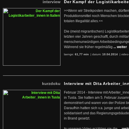
interview
Der Kampf der Logistikarbeite
>>Wenn wir Streikposten machen, dürften
Produktionsmittel noch Menschen blockier
totalen Illegalität alles.<<
Die (meist migrantischen) Logistikarbeite
letzten vier Jahren geschafft, durch militan
menschenunwürdigen Arbeitsbedingunge
Während sie früher regelmäßig
... weiter
laenge:
61,77 min
| datum:
10.04.2014
|
video
kurzdoku
Interview mit Dita Arbeiter_in
Februar 2014 - Interview mit Arbeiter_inn
in Tusla. Sie hatten am 5. Februar zusa
demonstriert und waren von der Polizei b
Daraufhin hatten sich v.a. junge und arb
solidarisiert und das Regierungsgebäude
in Brand gesetzt.
In unserem Video erzählen sie die
... wei