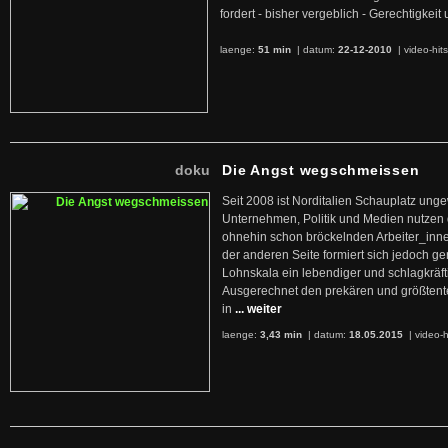
fordert - bisher vergeblich - Gerechtigke
laenge:
51 min
| datum:
22-12-2010
|
video-hit
doku
Die Angst wegschmeissen
Seit 2008 ist Norditalien Schauplatz ung
Unternehmen, Politik und Medien nutzen 
ohnehin schon bröckelnden Arbeiter_inne
der anderen Seite formiert sich jedoch g
Lohnskala ein lebendiger und schlagkräft
Ausgerechnet den prekären und größtente
in
... weiter
laenge:
3,43 min
| datum:
18.05.2015
|
video-h