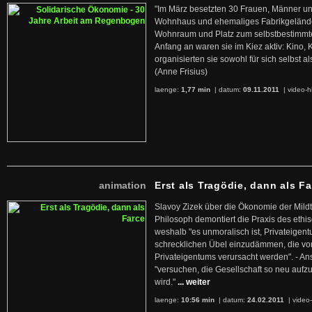
"Im März besetzten 30 Frauen, Männer un
Wohnhaus und ehemaliges Fabrikgelände
Wohnraum und Platz zum selbstbestimmt
Anfang an waren sie im Kiez aktiv: Kino,
organisierten sie sowohl für sich selbst al
(Anne Frisius)
laenge:
1,77 min
| datum:
09.11.2011
|
video-h
animation
Erst als Tragödie, dann als F
Slavoy Zizek über die Ökonomie der Mildt
Philosoph demontiert die Praxis des ethi
weshalb "es unmoralisch ist, Privateige
schrecklichen Übel einzudämmen, die von 
Privateigentums verursacht werden". - An
"versuchen, die Gesellschaft so neu auf
wird."
... weiter
laenge:
10:56 min
| datum:
24.02.2011
|
video-