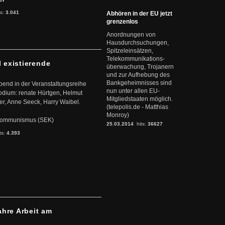
ts:
3.041
Abhören in der EU jetzt
grenzenlos
Anordnungen von
Hausdurchsuchungen,
Spitzeleinsätzen,
Telekommunikations-
l existierende
überwachung, Trojanern
und zur Aufhebung des
Bankgeheimnisses sind
abend in der Veranstaltungsreihe
nun unter allen EU-
dium: renate Hürtgen, Helmut
Mitgliedstaaten möglich.
er, Anne Seeck, Harry Waibel.
(telepolis.de - Matthias
Monroy)
s Kommunismus (SEK)
25.03.2014
hits:
36627
ts:
4.393
ahre Arbeit am