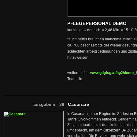
PFLEGEPERSONAL DEMO
kurzdoku // deutsch
//
2,46 Min
//
15.10.
"auch helfer brauchen manchmal hilfe!", 
ca. 700 beschaeftigte der wiener gesundh
schlechten arbeitsbedingungen und zust
hinzuweisen.
weitere Infos:
www.gdgfsg.at/hg2/demo_h
Team: flo
ausgabe nr_36
Casanare
In Casanare, einer Region im Südosten B
Jahre Ölvorkommen entdeckt. Seitdem hab
Zusammenarbeit mit dem kolumbianischen
umgebracht, um dem Ölkonzern BP Zuga
verschaffen. Die Bevölkerung wehrt sich 