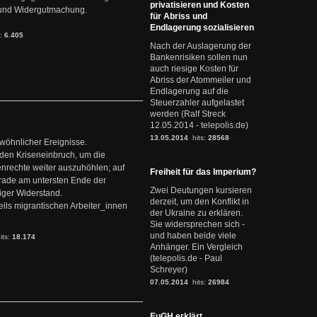
privatisieren und Kosten
it und Widergutmachung.
für Abriss und
Endlagerung sozialisieren
s:
6.405
Nach der Auslagerung der
Bankenrisiken sollen nun
auch riesige Kosten für
Abriss der Atommeiler und
Endlagerung auf die
Steuerzahler aufgelastet
werden (Ralf Streck
12.05.2014 - telepolis.de)
13.05.2014
hits:
28568
ewöhnlicher Ereignisse.
den Kriseneinbruch, um die
nrechte weiter auszuhöhlen; auf
Freiheit für das Imperium?
erade am untersten Ende der
Zwei Deutungen kursieren
iger Widerstand.
derzeit, um den Konflikt in
ils migrantischen Arbeiter_innen
der Ukraine zu erklären.
Sie widersprechen sich -
und haben beide viele
its:
18.174
Anhänger. Ein Vergleich
(telepolis.de - Paul
Schreyer)
07.05.2014
hits:
26984
EuGH erklärt