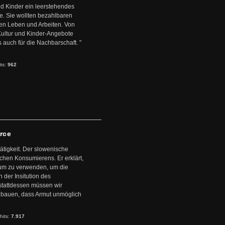
d Kinder ein leerstehendes
. Sie wollten bezahlbaren
en Leben und Arbeiten. Von
 Kultur und Kinder-Angebote
s auch für die Nachbarschaft. "
its:
962
arce
ätigkeit. Der slowenische
schen Konsumierens. Er erklärt,
ntum zu verwenden, um die
der Insitution des
stattdessen müssen wir
zubauen, dass Armut unmöglich
hits:
7.917