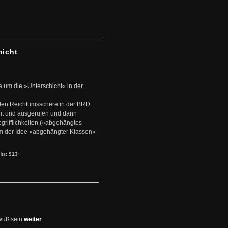
hicht
e um die »Unterschicht« in der
den Reichtumsschere in der BRD
nt und ausgerufen und dann
rifflichkeiten (»abgehängtes
um der Idee »abgehängter Klassen«
its:
913
wußtsein
weiter