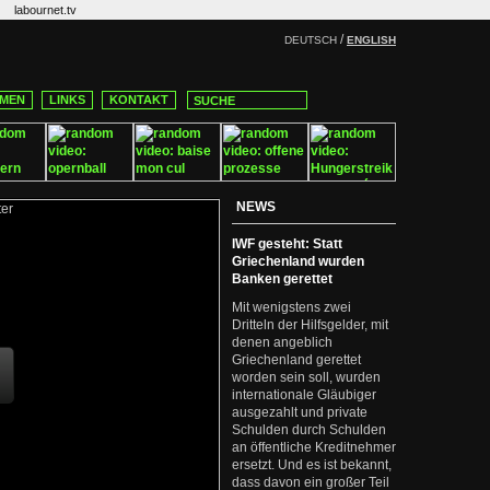
labournet.tv
/
DEUTSCH
ENGLISH
MEN
LINKS
KONTAKT
NEWS
IWF gesteht: Statt
Griechenland wurden
Banken gerettet
Mit wenigstens zwei
Dritteln der Hilfsgelder, mit
denen angeblich
Griechenland gerettet
worden sein soll, wurden
internationale Gläubiger
ausgezahlt und private
Schulden durch Schulden
an öffentliche Kreditnehmer
ersetzt. Und es ist bekannt,
dass davon ein großer Teil