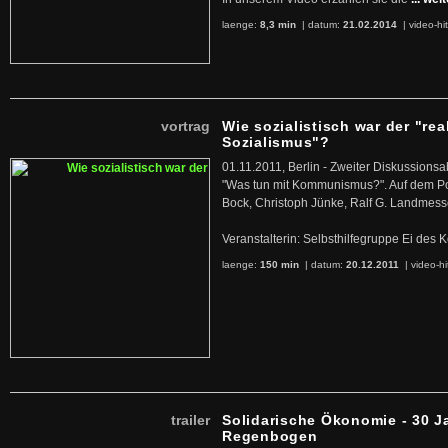
laenge:
8,3 min
| datum:
21.02.2014
|
video-hi
vortrag
Wie sozialistisch war der "rea
Sozialismus"?
01.11.2011, Berlin - Zweiter Diskussions
"Was tun mit Kommunismus?". Auf dem Po
Bock, Christoph Jünke, Ralf G. Landmess
Veranstalterin: Selbsthilfegruppe Ei de
laenge:
150 min
| datum:
20.12.2011
|
video-hi
trailer
Solidarische Ökonomie - 30 J
Regenbogen