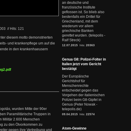
an deutsche und
französische Institute
geflossen ist. So blieb also
bestenfalls ein Drittel für
Griechenland, mit dem
wiederum vor allem
2003
//
Hits: 121
griechische Banken
gerettet wurden. (telepolis -
unter diesem motto demonstrierten
Ralf Streck)
eits- und krankenpflege um auf die
12.07.2015
hits:
20363
aende in den krankenhaeusern
Genua G8: Polizei-Folter in
Italien jetzt vom Gericht
bestätigt
g2.pdf
Der Europäische
Gerichtshof für
Menschenrechte
entscheidet gegen das
Vorgehen der italienischen
Polizei beim G8-Gipfel in
Genua (Peter Nowak -
ogotás, wurden Mitte der 90er
telepolis.de)
en Paramilitärische Truppen in
09.04.2015
hits:
22574
 Militär 2.600 Menschen
ng zu den Ölvorkommen zu
Atom-Gewinne
weiter gegen ihre Vertreibung und