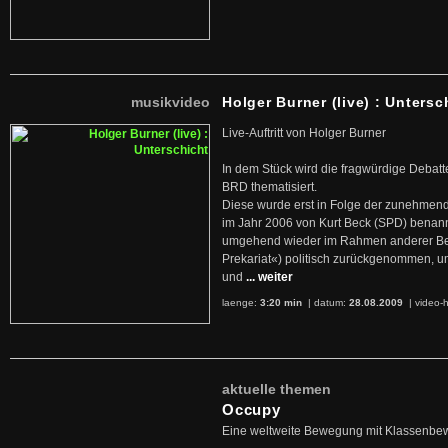
musikvideo
Holger Burner (live) : Untersc
Live-Auftritt von Holger Burner
In dem Stück wird die fragwürdige Debatt
BRD thematisiert.
Diese wurde erst in Folge der zunehmen
im Jahr 2006 von Kurt Beck (SPD) benan
umgehend wieder im Rahmen anderer Beg
Prekariat«) politisch zurückgenommen, 
und
... weiter
laenge:
3:20 min
| datum:
28.08.2009
|
video-h
aktuelle themen
Occupy
Eine weltweite Bewegung mit Klassenbe