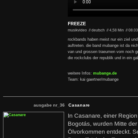
FREEZE
musikvideo // deutsch
//
4,58 Min
//
08.0
rockbands haben meist nur ein ziel und 
auftreten. die band mubange ist da nic
van und grossen traeumen vom noch gr
die rockclubs der republik und in ein g
weitere Infos:
mubange.de
Team: kai gaertner/mubange
ausgabe nr_36
Casanare
In Casanare, einer Regio
Bogotás, wurden Mitte der
Ölvorkommen entdeckt. S