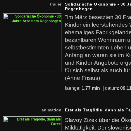
trailer
Solidarische Ökonomie - 30 J
Regenbogen
"Im März besetzten 30 Fr
Kinder ein leerstehende
ehemaliges Fabrikgelände.
bezahlbaren Wohnraum u
selbstbestimmten Leben u
Anfang an waren sie im Kie
und Kinder-Angebote organ
für sich selbst als auch fü
(Anne Frisius)
laenge:
1,77 min
| datum:
09.1
animation
Erst als Tragödie, dann als F
Slavoy Zizek über die Ök
Mildtätigkeit. Der sloweni