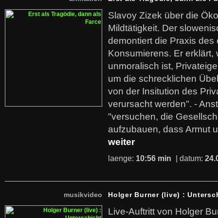
Slavoy Zizek über die Ök
Mildtätigkeit. Der sloweni
demontiert die Praxis des
Konsumierens. Er erklärt,
unmoralisch ist, Privatei
um die schrecklichen Übe
von der Insitution des Pri
verursacht werden". - Ans
"versuchen, die Gesellsch
aufzubauen, dass Armut u
weiter
laenge:
10:56 min
| datum:
24.
musikvideo
Holger Burner (live) : Untersc
Live-Auftritt von Holger Bu