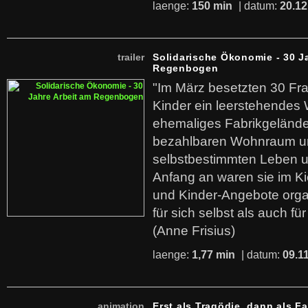
laenge:
150 min
| datum:
20.12
trailer
Solidarische Ökonomie - 30 J
Regenbogen
"Im März besetzten 30 Fr
Kinder ein leerstehende
ehemaliges Fabrikgelände.
bezahlbaren Wohnraum u
selbstbestimmten Leben u
Anfang an waren sie im Kie
und Kinder-Angebote organ
für sich selbst als auch fü
(Anne Frisius)
laenge:
1,77 min
| datum:
09.1
animation
Erst als Tragödie, dann als F