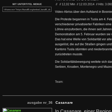
//
//
12,02 Min
//
12.03.2014
//
Hits: 3.06
MIT UNTERTITEL MENUE
Video-Abriss über den Aufstand in Bosni
Die Proteste begannen in Tusla am 4. Febr
verschiedener privatisierter Fabriken ei
Löhne einzufordern, die ihnen seit Jahren
Demonstration am 5. Februar wurden sie vo
Das hat eine Welle von Solidarität vor al
ausgelöst, die auf die Straßen gingen u
Kantons Tusla stürmten und niederbrannt
zurücktreten musste.
Die Solidaritätsbewegung weitete sich da
Serbien, Kroatien, Montenegro und Maze
Team:
ausgabe nr_36
Casanare
In Casanare, einer Regio