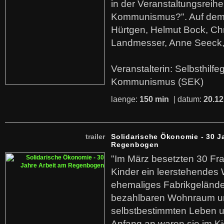
in der Veranstaltungsreihe
Kommunismus?". Auf dem
Hürtgen, Helmut Bock, Chr
Landmesser, Anne Seeck, 
Veranstalterin: Selbsthilf
Kommunismus (SEK)
laenge:
150 min
| datum:
20.12
trailer
Solidarische Ökonomie - 30 J
Regenbogen
"Im März besetzten 30 Fr
Kinder ein leerstehende
ehemaliges Fabrikgelände.
bezahlbaren Wohnraum u
selbstbestimmten Leben u
Anfang an waren sie im Kie