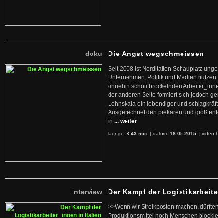
doku
Die Angst wegschmeissen
Seit 2008 ist Norditalien Schauplatz ung
Unternehmen, Politik und Medien nutzen 
ohnehin schon bröckelnden Arbeiter_inne
der anderen Seite formiert sich jedoch g
Lohnskala ein lebendiger und schlagkräft
Ausgerechnet den prekären und größtente
in
... weiter
laenge:
3,43 min
| datum:
18.05.2015
|
video-h
interview
Der Kampf der Logistikarbeite
>>Wenn wir Streikposten machen, dürften
Produktionsmittel noch Menschen blockier