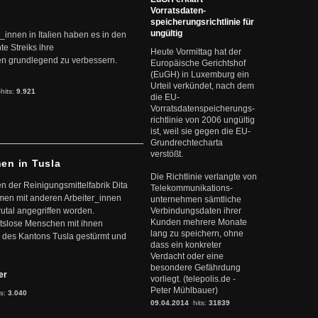
Vorratsdaten-
speicherungsrichtlinie für
ungültig
r_innen in Italien haben es in den
te Streiks ihre
Heute Vormittag hat der
n grundlegend zu verbessern.
Europäische Gerichtshof
(EuGH) in Luxemburg ein
Urteil verkündet, nach dem
-hits:
9.921
die EU-
Vorratsdatenspeicherungs-
richtlinie von 2006 ungültig
ist, weil sie gegen die EU-
Grundrechtecharta
verstößt.
nen in Tusla
Die Richtlinie verlangte von
en der Reinigungsmittelfabrik Dita
Telekommunikations-
mmen mit anderen Arbeiter_innen
unternehmen sämtliche
rutal angegriffen worden.
Verbindungsdaten ihrer
Kunden mehrere Monate
eitslose Menschen mit ihnen
lang zu speichern, ohne
 des Kantons Tusla gestürmt und
dass ein konkreter
Verdacht oder eine
besondere Gefährdung
ter
vorliegt. (telepolis.de -
Peter Mühlbauer)
ts:
3.040
09.04.2014
hits:
31839