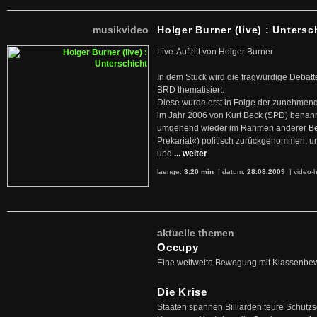
musikvideo
Holger Burner (live) : Untersc
Live-Auftritt von Holger Burner
In dem Stück wird die fragwürdige Debatt
BRD thematisiert.
Diese wurde erst in Folge der zunehmen
im Jahr 2006 von Kurt Beck (SPD) benan
umgehend wieder im Rahmen anderer Beg
Prekariat«) politisch zurückgenommen, 
und
... weiter
laenge:
3:20 min
| datum:
28.08.2009
|
video-h
aktuelle themen
Occupy
Eine weltweite Bewegung mit Klassenbe
Die Krise
Staaten spannen Billiarden teure Schutz