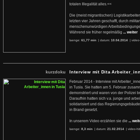
totalen Illegalität alles.<<
Die (meist migrantischen) Logistikarbeite
letzten vier Jahren geschafft, durch militan
menschenunwürdigen Arbeitsbedingunge
Während sie früher regelmäßig
... weiter
laenge:
61,77 min
| datum:
10.04.2014
|
video
kurzdoku
Interview mit Dita Arbeiter_in
Februar 2014 - Interview mit Arbeiter_inn
in Tusla. Sie hatten am 5. Februar zusa
demonstriert und waren von der Polizei b
Daraufhin hatten sich v.a. junge und arb
solidarisiert und das Regierungsgebäude
in Brand gesetzt.
In unserem Video erzählen sie die
... wei
laenge:
8,3 min
| datum:
21.02.2014
|
video-hi