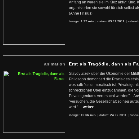
Anfang an waren sie im Kiez aktiv: Kino,
organisierten sie sowohl für sich selbst al
(Anne Frisius)
laenge:
1,77 min
| datum:
09.11.2011
|
video-h
animation
Erst als Tragödie, dann als F
Slavoy Zizek über die Ökonomie der Mildt
Philosoph demontiert die Praxis des ethi
weshalb "es unmoralisch ist, Privateige
schrecklichen Übel einzudämmen, die von 
Privateigentums verursacht werden". - An
"versuchen, die Gesellschaft so neu auf
wird."
... weiter
laenge:
10:56 min
| datum:
24.02.2011
|
video-