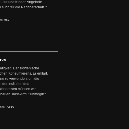
 Kultur und Kinder-Angebote
s auch für die Nachbarschaft. "
its:
962
arce
ätigkeit. Der slowenische
schen Konsumierens. Er erklärt,
ntum zu verwenden, um die
der Insitution des
stattdessen müssen wir
zubauen, dass Armut unmöglich
hits:
7.916