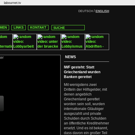
labournet.tv
/
DEUTSCH
ENGLISH
MEN
LINKS
KONTAKT
NEWS
IWF gesteht: Statt
Griechenland wurden
Banken gerettet
Mit wenigstens zwei
Dritteln der Hilfsgelder, mit
denen angeblich
Griechenland gerettet
worden sein soll, wurden
internationale Gläubiger
ausgezahlt und private
Schulden durch Schulden
an öffentliche Kreditnehmer
ersetzt. Und es ist bekannt,
dass davon ein großer Teil