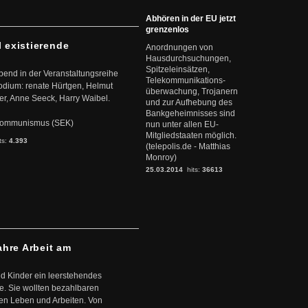
Abhören in der EU jetzt
grenzenlos
l existierende
Anordnungen von
Hausdurchsuchungen,
Spitzeleinsätzen,
abend in der Veranstaltungsreihe
Telekommunikations-
dium: renate Hürtgen, Helmut
überwachung, Trojanern
er, Anne Seeck, Harry Waibel.
und zur Aufhebung des
Bankgeheimnisses sind
s Kommunismus (SEK)
nun unter allen EU-
Mitgliedstaaten möglich.
ts:
4.393
(telepolis.de - Matthias
Monroy)
25.03.2014
hits:
36613
ahre Arbeit am
d Kinder ein leerstehendes
. Sie wollten bezahlbaren
en Leben und Arbeiten. Von