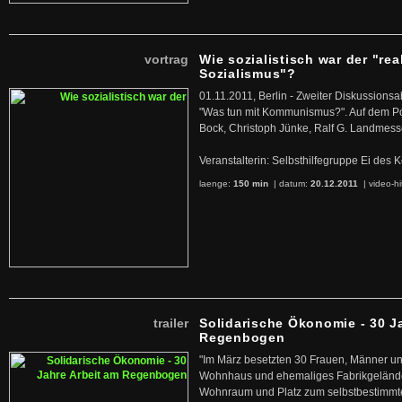
vortrag
Wie sozialistisch war der "rea
Sozialismus"?
01.11.2011, Berlin - Zweiter Diskussions
"Was tun mit Kommunismus?". Auf dem Po
Bock, Christoph Jünke, Ralf G. Landmess
Veranstalterin: Selbsthilfegruppe Ei de
laenge:
150 min
| datum:
20.12.2011
|
video-hi
trailer
Solidarische Ökonomie - 30 J
Regenbogen
"Im März besetzten 30 Frauen, Männer un
Wohnhaus und ehemaliges Fabrikgelände
Wohnraum und Platz zum selbstbestimmt