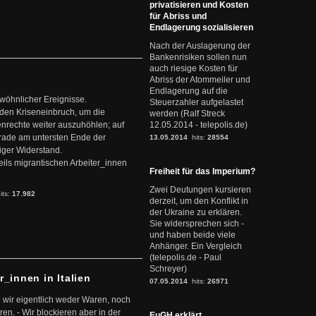
privatisieren und Kosten
für Abriss und
Endlagerung sozialisieren
Nach der Auslagerung der
Bankenrisiken sollen nun
auch riesige Kosten für
Abriss der Atommeiler und
Endlagerung auf die
ewöhnlicher Ereignisse.
Steuerzahler aufgelastet
den Kriseneinbruch, um die
werden (Ralf Streck
nrechte weiter auszuhöhlen; auf
12.05.2014 - telepolis.de)
erade am untersten Ende der
13.05.2014
hits:
28554
iger Widerstand.
ils migrantischen Arbeiter_innen
Freiheit für das Imperium?
Zwei Deutungen kursieren
its:
17.982
derzeit, um den Konflikt in
der Ukraine zu erklären.
Sie widersprechen sich -
und haben beide viele
Anhänger. Ein Vergleich
(telepolis.de - Paul
Schreyer)
r_innen in Italien
07.05.2014
hits:
26971
 wir eigentlich weder Waren, noch
en. - Wir blockieren aber in der
EuGH erklärt