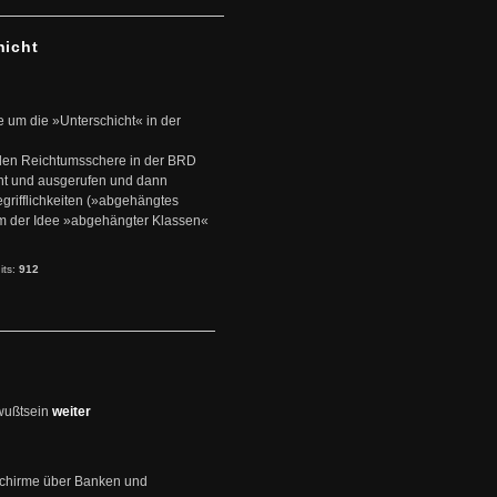
hicht
e um die »Unterschicht« in der
den Reichtumsschere in der BRD
nt und ausgerufen und dann
rifflichkeiten (»abgehängtes
um der Idee »abgehängter Klassen«
its:
912
wußtsein
weiter
schirme über Banken und