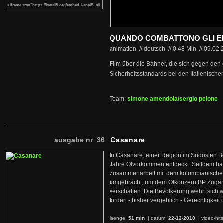
QUANDO COMBATTONO GLI E
animation // deutsch
//
0,48 Min
//
09.02.
Film über die Bahner, die sich gegen den
Sicherheitsstandards bei den Italienisc
Team:
simone amendola/sergio pelone
ausgabe nr_36
Casanare
In Casanare, einer Region im Südosten B
Jahre Ölvorkommen entdeckt. Seitdem hab
Zusammenarbeit mit dem kolumbianischen
umgebracht, um dem Ölkonzern BP Zuga
verschaffen. Die Bevölkerung wehrt sich 
fordert - bisher vergeblich - Gerechtigke
laenge:
51 min
| datum:
22-12-2010
|
video-hit