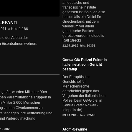
an deutsche und
französische Institute
geflossen ist. So blieb also
bestenfalls ein Drittel für
Griechenland, mit dem
LEFANTI
wiederum vor allem
2011
//
Hits: 1.186
griechische Banken
gerettet wurden. (telepolis -
 die der Abbau der
Ralf Streck)
hen Eisenbahnen wehren.
12.07.2015
hits:
20351
Genua G8: Polizei-Folter in
Italien jetzt vom Gericht
bestätigt
Der Europäische
Gerichtshof für
Menschenrechte
entscheidet gegen das
ogotás, wurden Mitte der 90er
Vorgehen der italienischen
en Paramilitärische Truppen in
Polizei beim G8-Gipfel in
 Militär 2.600 Menschen
Genua (Peter Nowak -
ng zu den Ölvorkommen zu
telepolis.de)
weiter gegen ihre Vertreibung und
09.04.2015
hits:
22560
it und Widergutmachung.
s:
6.382
Atom-Gewinne