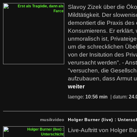
Slavoy Zizek über die Ök
Mildtätigkeit. Der sloweni
demontiert die Praxis des
Konsumierens. Er erklärt,
unmoralisch ist, Privatei
um die schrecklichen Übe
von der Insitution des Pri
verursacht werden". - Ans
"versuchen, die Gesellsch
aufzubauen, dass Armut u
weiter
laenge:
10:56 min
| datum:
24.
musikvideo
Holger Burner (live) : Untersc
Live-Auftritt von Holger Bu