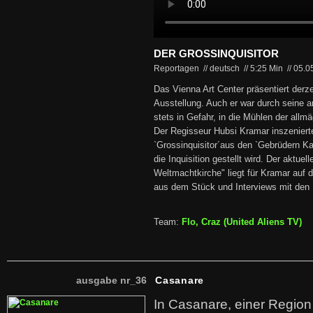
DER GROSSINQUISITOR
Reportagen // deutsch
//
5:25 Min
//
05.0
Das Vienna Art Center präsentiert derz
Ausstellung. Auch er war durch seine 
stets in Gefahr, in die Mühlen der allmä
Der Regisseur Hubsi Kramar inszeniert
`Grossinquisitor´aus den `Gebrüdern K
die Inquisition gestellt wird. Der aktue
Weltmachtkirche" liegt für Kramar auf 
aus dem Stück und Interviews mit den B
Team:
Flo, Craz (United Aliens TV)
ausgabe nr_36
Casanare
In Casanare, einer Regio