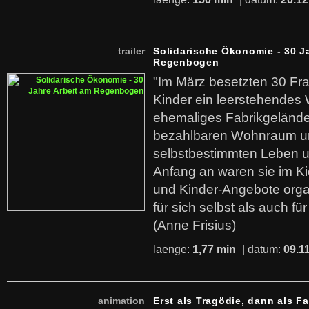
trailer
Solidarische Ökonomie - 30 J
Regenbogen
"Im März besetzten 30 Fr
Kinder ein leerstehende
ehemaliges Fabrikgelände.
bezahlbaren Wohnraum u
selbstbestimmten Leben u
Anfang an waren sie im Kie
und Kinder-Angebote organ
für sich selbst als auch fü
(Anne Frisius)
laenge:
1,77 min
| datum:
09.1
animation
Erst als Tragödie, dann als F