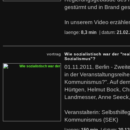
gestürmt und in Brand ges
In unserem Video erzählen
laenge:
8,3 min
| datum:
21.02
vortrag
Wie sozialistisch war der "rea
Sozialismus"?
01.11.2011, Berlin - Zwei
in der Veranstaltungsreihe
Kommunismus?". Auf dem
Hürtgen, Helmut Bock, Chr
Landmesser, Anne Seeck, 
Veranstalterin: Selbsthilf
Kommunismus (SEK)
laenge:
150 min
| datum:
20.12