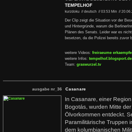
TEMPELHOF
kurzdoku // deutsch
//
03:53 Min
//
20.06
Der Clip zeigt die Situation vor der Be
und Hintergründe, warum die BerlinerInn
Plänen des Senats. Leider war es nicht
besetzen, da die Polizei bereits zuvor br
weitere Videos:
freiraeume erkaempf
weitere Infos:
tempelhof.blogsport.de
Team:
graswurzel.tv
ausgabe nr_36
Casanare
In Casanare, einer Regio
Bogotás, wurden Mitte der
Ölvorkommen entdeckt. S
Paramilitärische Truppen 
dem kolumbianischen Mili