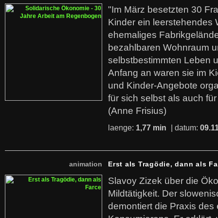
"Im März besetzten 30 Fr
Kinder ein leerstehende
ehemaliges Fabrikgelände.
bezahlbaren Wohnraum u
selbstbestimmten Leben u
Anfang an waren sie im Kie
und Kinder-Angebote organ
für sich selbst als auch fü
(Anne Frisius)
laenge:
1,77 min
| datum:
09.1
animation
Erst als Tragödie, dann als F
Slavoy Zizek über die Ök
Mildtätigkeit. Der sloweni
demontiert die Praxis des