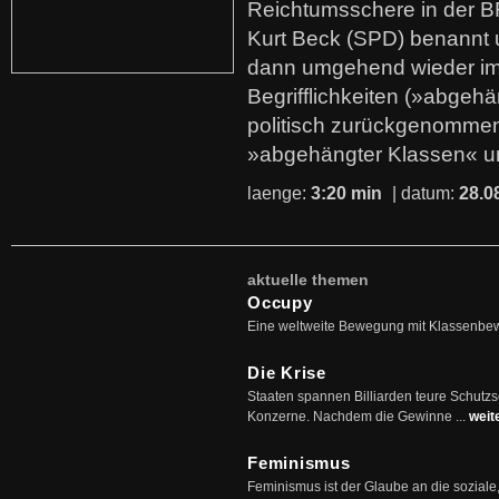
Reichtumsschere in der B
Kurt Beck (SPD) benannt
dann umgehend wieder i
Begrifflichkeiten (»abgehä
politisch zurückgenommen
»abgehängter Klassen« u
laenge:
3:20 min
| datum:
28.0
aktuelle themen
Occupy
Eine weltweite Bewegung mit Klassenbe
Die Krise
Staaten spannen Billiarden teure Schutz
Konzerne. Nachdem die Gewinne ...
weit
Feminismus
Feminismus ist der Glaube an die soziale