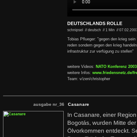
DEUTSCHLANDS ROLLE
schnipsel // deutsch
//
1 Min
//
07.02.20
Tobias Pflueger: "gegen den krieg sein 
reden sondern gegen den krieg handeln 
infrastruktur zur verfügung zu stellen"
weitere Videos:
NATO Konferenz 2003
weitere Infos:
www.friedensnetz.de/fr
Team: v/zen/christopher
ausgabe nr_36
Casanare
In Casanare, einer Regio
Bogotás, wurden Mitte der
Ölvorkommen entdeckt. S