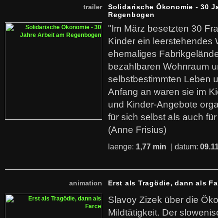
trailer
Solidarische Ökonomie - 30 J
Regenbogen
"Im März besetzten 30 Fr
Kinder ein leerstehende
ehemaliges Fabrikgelände.
bezahlbaren Wohnraum u
selbstbestimmten Leben u
Anfang an waren sie im Kie
und Kinder-Angebote organ
für sich selbst als auch fü
(Anne Frisius)
laenge:
1,77 min
| datum:
09.1
animation
Erst als Tragödie, dann als F
Slavoy Zizek über die Ök
Mildtätigkeit. Der sloweni