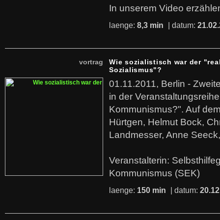
In unserem Video erzählen
laenge:
8,3 min
| datum:
21.02
vortrag
Wie sozialistisch war der "rea
Sozialismus"?
01.11.2011, Berlin - Zwei
in der Veranstaltungsreihe
Kommunismus?". Auf dem
Hürtgen, Helmut Bock, Chr
Landmesser, Anne Seeck, 
Veranstalterin: Selbsthilf
Kommunismus (SEK)
laenge:
150 min
| datum:
20.12