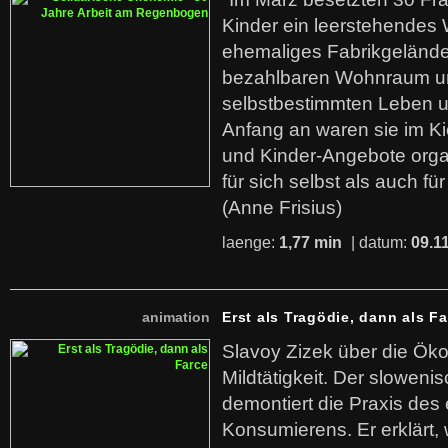
Kinder ein leerstehende
ehemaliges Fabrikgelände.
bezahlbaren Wohnraum u
selbstbestimmten Leben u
Anfang an waren sie im Kie
und Kinder-Angebote organ
für sich selbst als auch fü
(Anne Frisius)
laenge:
1,77 min
| datum:
09.1
animation
Erst als Tragödie, dann als F
Slavoy Zizek über die Ök
Mildtätigkeit. Der sloweni
demontiert die Praxis des
Konsumierens. Er erklärt,