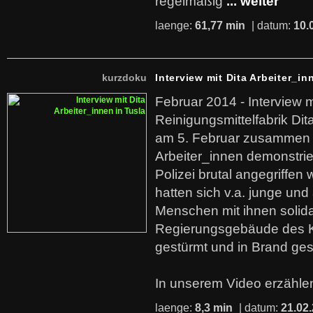
regelmäßig
... weiter
laenge:
61,77 min
| datum:
10.
kurzdoku
Interview mit Dita Arbeiter_in
Februar 2014 - Interview m
Reinigungsmittelfabrik Dita
am 5. Februar zusammen 
Arbeiter_innen demonstrie
Polizei brutal angegriffen
hatten sich v.a. junge und
Menschen mit ihnen solida
Regierungsgebäude des K
gestürmt und in Brand ges
In unserem Video erzählen
laenge:
8,3 min
| datum:
21.02