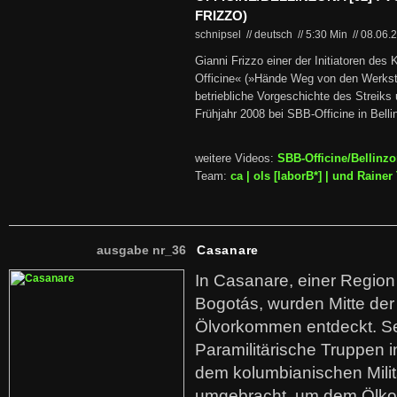
FRIZZO)
schnipsel // deutsch
//
5:30 Min
//
08.06.
Gianni Frizzo einer der Initiatoren des
Officine« (»Hände Weg von den Werkstä
betriebliche Vorgeschichte des Streiks
Frühjahr 2008 bei SBB-Officine in Bell
weitere Videos:
SBB-Officine/Bellinz
Team:
ca | ols [laborB*] | und Rain
ausgabe nr_36
Casanare
In Casanare, einer Regio
Bogotás, wurden Mitte der
Ölvorkommen entdeckt. S
Paramilitärische Truppen 
dem kolumbianischen Mili
umgebracht, um dem Ölko