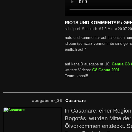
RIOTS UND KOMMENTAR / GE
schnipsel // deutsch
//
1,3 Min
//
20.07.2
riots und kommentar auf italienisch. ein a
idioten (schwarz vermummte sind gemein
endlich auf!"
auf kanalB ausgabe nr_10:
Genua G8 G
weitere Videos:
G8 Genua 2001
Team: kanalB
ausgabe nr_36
Casanare
In Casanare, einer Regio
Bogotás, wurden Mitte der
Ölvorkommen entdeckt. S