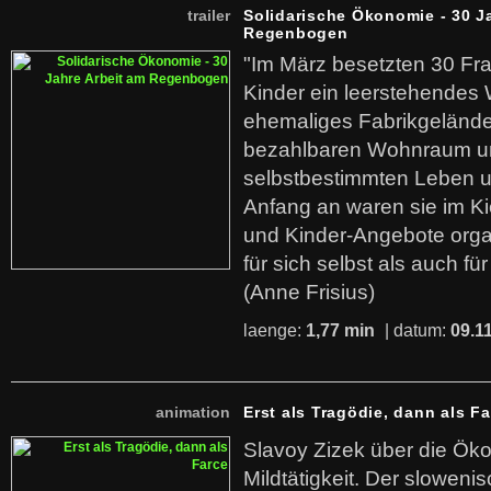
trailer
Solidarische Ökonomie - 30 J
Regenbogen
"Im März besetzten 30 Fr
Kinder ein leerstehende
ehemaliges Fabrikgelände.
bezahlbaren Wohnraum u
selbstbestimmten Leben u
Anfang an waren sie im Kie
und Kinder-Angebote organ
für sich selbst als auch fü
(Anne Frisius)
laenge:
1,77 min
| datum:
09.1
animation
Erst als Tragödie, dann als F
Slavoy Zizek über die Ök
Mildtätigkeit. Der sloweni