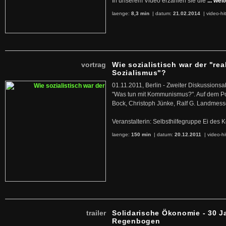
In unserem Video erzählen sie die
... wei
laenge:
8,3 min
| datum:
21.02.2014
|
video-hi
vortrag
Wie sozialistisch war der "rea
Sozialismus"?
01.11.2011, Berlin - Zweiter Diskussions
"Was tun mit Kommunismus?". Auf dem Po
Bock, Christoph Jünke, Ralf G. Landmess
Veranstalterin: Selbsthilfegruppe Ei de
laenge:
150 min
| datum:
20.12.2011
|
video-hi
trailer
Solidarische Ökonomie - 30 J
Regenbogen