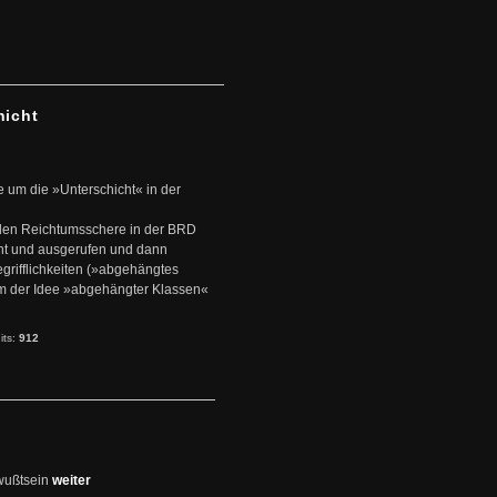
hicht
e um die »Unterschicht« in der
den Reichtumsschere in der BRD
nt und ausgerufen und dann
rifflichkeiten (»abgehängtes
um der Idee »abgehängter Klassen«
its:
912
wußtsein
weiter