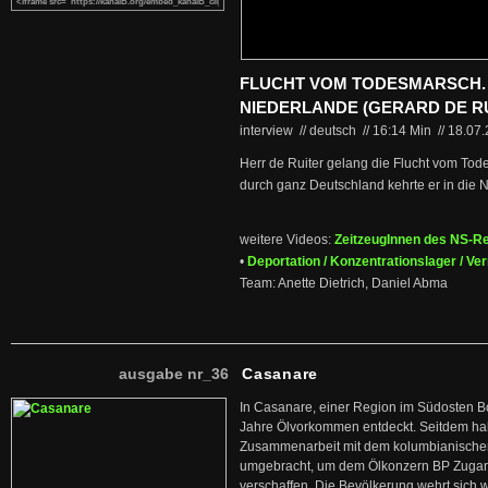
FLUCHT VOM TODESMARSCH. 
NIEDERLANDE (GERARD DE R
interview // deutsch
//
16:14 Min
//
18.07
Herr de Ruiter gelang die Flucht vom To
durch ganz Deutschland kehrte er in die 
weitere Videos:
ZeitzeugInnen des NS-R
•
Deportation / Konzentrationslager / Ve
Team: Anette Dietrich, Daniel Abma
ausgabe nr_36
Casanare
In Casanare, einer Region im Südosten B
Jahre Ölvorkommen entdeckt. Seitdem hab
Zusammenarbeit mit dem kolumbianischen
umgebracht, um dem Ölkonzern BP Zuga
verschaffen. Die Bevölkerung wehrt sich 