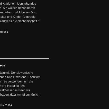
d Kinder ein leerstehendes
. Sie wollten bezahlbaren
en Leben und Arbeiten. Von
 Kultur und Kinder-Angebote
s auch für die Nachbarschaft. "
its:
961
arce
ätigkeit. Der slowenische
schen Konsumierens. Er erklärt,
ntum zu verwenden, um die
der Insitution des
stattdessen müssen wir
zubauen, dass Armut unmöglich
hits:
7.916