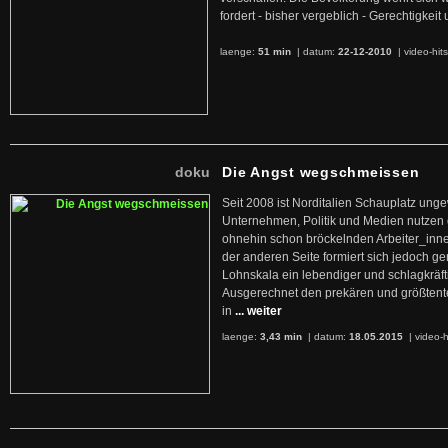
fordert - bisher vergeblich - Gerechtigke
laenge:
51 min
| datum:
22-12-2010
|
video-hit
doku
Die Angst wegschmeissen
Seit 2008 ist Norditalien Schauplatz ung
Unternehmen, Politik und Medien nutzen 
ohnehin schon bröckelnden Arbeiter_inne
der anderen Seite formiert sich jedoch g
Lohnskala ein lebendiger und schlagkräft
Ausgerechnet den prekären und größtente
in
... weiter
laenge:
3,43 min
| datum:
18.05.2015
|
video-h