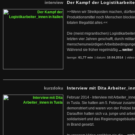
interview
Der Kampf der Logistikarbeite
>>Wenn wir Streikposten machen, dürften
Produktionsmittel noch Menschen blockier
totalen Illegalität alles.<<
Die (meist migrantischen) Logistikarbeite
letzten vier Jahren geschafft, durch militan
menschenunwürdigen Arbeitsbedingunge
Während sie früher regelmäßig
... weiter
laenge:
61,77 min
| datum:
10.04.2014
|
video
kurzdoku
Interview mit Dita Arbeiter_in
Februar 2014 - Interview mit Arbeiter_inn
in Tusla. Sie hatten am 5. Februar zusa
demonstriert und waren von der Polizei b
Daraufhin hatten sich v.a. junge und arb
solidarisiert und das Regierungsgebäude
in Brand gesetzt.