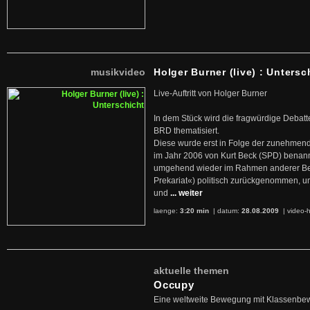
musikvideo
Holger Burner (live) : Untersc
Live-Auftritt von Holger Burner
In dem Stück wird die fragwürdige Debatt
BRD thematisiert.
Diese wurde erst in Folge der zunehmen
im Jahr 2006 von Kurt Beck (SPD) benan
umgehend wieder im Rahmen anderer Beg
Prekariat«) politisch zurückgenommen, 
und
... weiter
laenge:
3:20 min
| datum:
28.08.2009
|
video-h
aktuelle themen
Occupy
Eine weltweite Bewegung mit Klassenbe