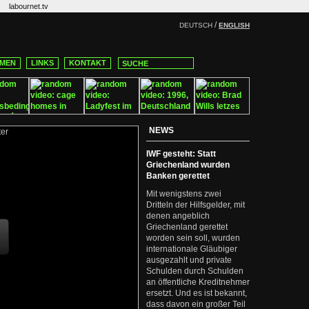
labournet.tv
/
DEUTSCH
ENGLISH
MEN
LINKS
KONTAKT
NEWS
IWF gesteht: Statt
Griechenland wurden
Banken gerettet
Mit wenigstens zwei
Dritteln der Hilfsgelder, mit
denen angeblich
Griechenland gerettet
worden sein soll, wurden
internationale Gläubiger
ausgezahlt und private
Schulden durch Schulden
an öffentliche Kreditnehmer
ersetzt. Und es ist bekannt,
dass davon ein großer Teil