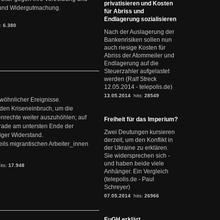
privatisieren und Kosten
it und Widergutmachung.
für Abriss und
Endlagerung sozialisieren
s:
6.380
Nach der Auslagerung der
Bankenrisiken sollen nun
auch riesige Kosten für
Abriss der Atommeiler und
Endlagerung auf die
Steuerzahler aufgelastet
werden (Ralf Streck
12.05.2014 - telepolis.de)
13.05.2014
hits:
28549
ewöhnlicher Ereignisse.
den Kriseneinbruch, um die
nrechte weiter auszuhöhlen; auf
Freiheit für das Imperium?
erade am untersten Ende der
Zwei Deutungen kursieren
iger Widerstand.
derzeit, um den Konflikt in
ils migrantischen Arbeiter_innen
der Ukraine zu erklären.
Sie widersprechen sich -
und haben beide viele
its:
17.948
Anhänger. Ein Vergleich
(telepolis.de - Paul
Schreyer)
07.05.2014
hits:
26966
EuGH erklärt