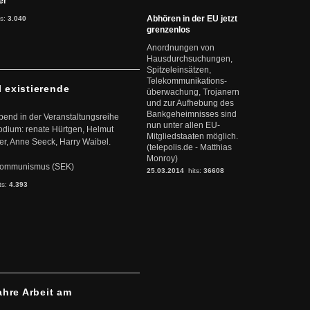
ter
Abhören in der EU jetzt
ts:
3.040
grenzenlos
Anordnungen von
Hausdurchsuchungen,
Spitzeleinsätzen,
Telekommunikations-
l existierende
überwachung, Trojanern
und zur Aufhebung des
Bankgeheimnisses sind
abend in der Veranstaltungsreihe
nun unter allen EU-
dium: renate Hürtgen, Helmut
Mitgliedstaaten möglich.
er, Anne Seeck, Harry Waibel.
(telepolis.de - Matthias
Monroy)
s Kommunismus (SEK)
25.03.2014
hits:
36608
ts:
4.393
ahre Arbeit am