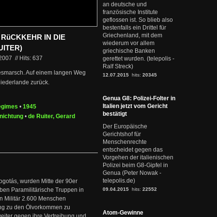
an deutsche und
französische Institute
geflossen ist. So blieb also
bestenfalls ein Drittel für
Griechenland, mit dem
RüCKKEHR IN DIE
wiederum vor allem
UITER)
griechische Banken
.2007
//
Hits: 637
gerettet wurden. (telepolis -
Ralf Streck)
desmarsch. Auf einem langen Weg
12.07.2015
hits:
20345
Niederlande zurück.
Genua G8: Polizei-Folter in
Italien jetzt vom Gericht
egimes
•
1945
bestätigt
rnichtung
•
de Ruiter, Gerard
Der Europäische
Gerichtshof für
Menschenrechte
entscheidet gegen das
Vorgehen der italienischen
Polizei beim G8-Gipfel in
Genua (Peter Nowak -
telepolis.de)
ogotás, wurden Mitte der 90er
en Paramilitärische Truppen in
09.04.2015
hits:
22552
 Militär 2.600 Menschen
ng zu den Ölvorkommen zu
Atom-Gewinne
weiter gegen ihre Vertreibung und