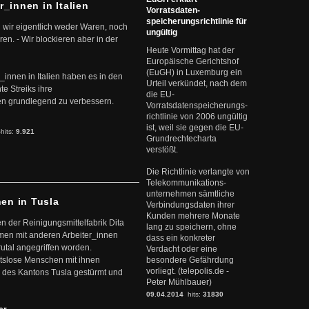
r_innen in Italien
Vorratsdaten-
speicherungsrichtlinie für
 wir eigentlich weder Waren, noch
ungültig
en. - Wir blockieren aber in der
Heute Vormittag hat der
Europäische Gerichtshof
(EuGH) in Luxemburg ein
r_innen in Italien haben es in den
Urteil verkündet, nach dem
te Streiks ihre
die EU-
n grundlegend zu verbessern.
Vorratsdatenspeicherungs-
richtlinie von 2006 ungültig
ist, weil sie gegen die EU-
-hits:
9.921
Grundrechtecharta
verstößt.
Die Richtlinie verlangte von
Telekommunikations-
unternehmen sämtliche
nen in Tusla
Verbindungsdaten ihrer
Kunden mehrere Monate
en der Reinigungsmittelfabrik Dita
lang zu speichern, ohne
mmen mit anderen Arbeiter_innen
dass ein konkreter
rutal angegriffen worden.
Verdacht oder eine
eitslose Menschen mit ihnen
besondere Gefährdung
vorliegt. (telepolis.de -
 des Kantons Tusla gestürmt und
Peter Mühlbauer)
09.04.2014
hits:
31830