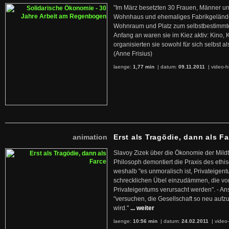
"Im März besetzten 30 Frauen, Männer un
Wohnhaus und ehemaliges Fabrikgelände
Wohnraum und Platz zum selbstbestimmt
Anfang an waren sie im Kiez aktiv: Kino,
organisierten sie sowohl für sich selbst al
(Anne Frisius)
laenge:
1,77 min
| datum:
09.11.2011
|
video-h
animation
Erst als Tragödie, dann als F
Slavoy Zizek über die Ökonomie der Mildt
Philosoph demontiert die Praxis des ethi
weshalb "es unmoralisch ist, Privateige
schrecklichen Übel einzudämmen, die von 
Privateigentums verursacht werden". - An
"versuchen, die Gesellschaft so neu auf
wird."
... weiter
laenge:
10:56 min
| datum:
24.02.2011
|
video-