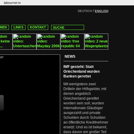
labournet.tv
/
DEUTSCH
ENGLISH
MEN
LINKS
KONTAKT
NEWS
IWF gesteht: Statt
Griechenland wurden
Banken gerettet
Mit wenigstens zwei
Dritteln der Hilfsgelder, mit
denen angeblich
Griechenland gerettet
worden sein soll, wurden
internationale Gläubiger
ausgezahlt und private
Schulden durch Schulden
an öffentliche Kreditnehmer
ersetzt. Und es ist bekannt,
dass davon ein großer Teil