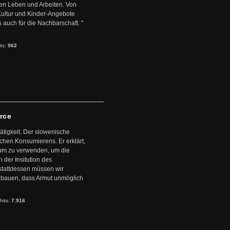
en Leben und Arbeiten. Von
 Kultur und Kinder-Angebote
s auch für die Nachbarschaft. "
its:
962
arce
ätigkeit. Der slowenische
schen Konsumierens. Er erklärt,
ntum zu verwenden, um die
der Insitution des
stattdessen müssen wir
zubauen, dass Armut unmöglich
hits:
7.916