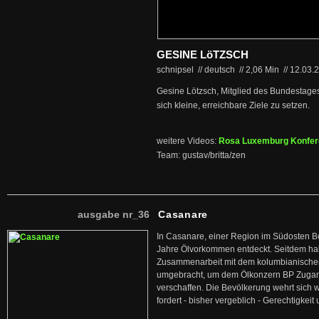
GESINE LöTZSCH
schnipsel // deutsch
//
2,06 Min
//
12.03.
Gesine Lötzsch, Mitglied des Bundestages 
sich kleine, erreichbare Ziele zu setzen.
weitere Videos:
Rosa Luxemburg Konfer
Team: gustav/britta/zen
ausgabe nr_36
Casanare
In Casanare, einer Region im Südosten B
Jahre Ölvorkommen entdeckt. Seitdem hab
Zusammenarbeit mit dem kolumbianischen
umgebracht, um dem Ölkonzern BP Zuga
verschaffen. Die Bevölkerung wehrt sich 
fordert - bisher vergeblich - Gerechtigke