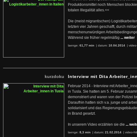
Produktionsmittel noch Menschen blockier
totalen Illegalität alles.<<
Die (meist migrantischen) Logistikarbeite
letzten vier Jahren geschafft, durch militan
menschenunwürdigen Arbeitsbedingunge
Während sie früher regelmäßig
... weiter
laenge:
61,77 min
| datum:
10.04.2014
|
video
kurzdoku
Interview mit Dita Arbeiter_in
Februar 2014 - Interview mit Arbeiter_inn
in Tusla. Sie hatten am 5. Februar zusa
demonstriert und waren von der Polizei b
Daraufhin hatten sich v.a. junge und arb
solidarisiert und das Regierungsgebäude
in Brand gesetzt.
In unserem Video erzählen sie die
... wei
laenge:
8,3 min
| datum:
21.02.2014
|
video-hi