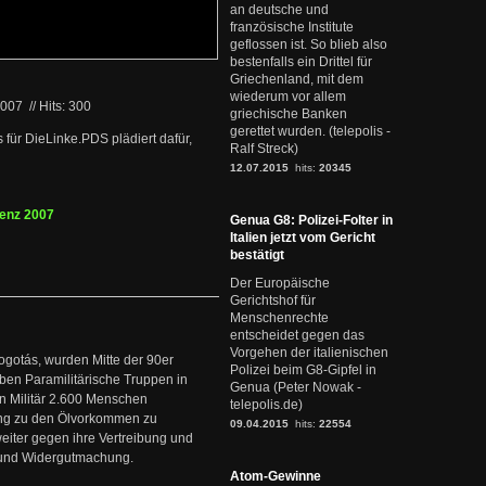
an deutsche und
französische Institute
geflossen ist. So blieb also
bestenfalls ein Drittel für
Griechenland, mit dem
wiederum vor allem
2007
//
Hits: 300
griechische Banken
gerettet wurden. (telepolis -
für DieLinke.PDS plädiert dafür,
Ralf Streck)
12.07.2015
hits:
20345
enz 2007
Genua G8: Polizei-Folter in
Italien jetzt vom Gericht
bestätigt
Der Europäische
Gerichtshof für
Menschenrechte
entscheidet gegen das
Vorgehen der italienischen
ogotás, wurden Mitte der 90er
Polizei beim G8-Gipfel in
en Paramilitärische Truppen in
Genua (Peter Nowak -
 Militär 2.600 Menschen
telepolis.de)
ng zu den Ölvorkommen zu
09.04.2015
hits:
22554
weiter gegen ihre Vertreibung und
it und Widergutmachung.
Atom-Gewinne