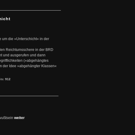
hicht
e um die »Unterschicht« in der
den Reichtumsschere in der BRD
nt und ausgerufen und dann
rifflichkeiten (»abgehängtes
um der Idee »abgehängter Klassen«
its:
912
wußtsein
weiter