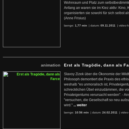
Wohnraum und Platz zum selbstbestimmt
Anfang an waren sie im Kiez aktiv: Kino,
organisierten sie sowohl für sich selbst al
(Anne Frisius)
laenge:
1,77 min
| datum:
09.11.2011
|
video-h
animation
Erst als Tragödie, dann als F
Slavoy Zizek über die Ökonomie der Mildt
Philosoph demontiert die Praxis des ethi
weshalb "es unmoralisch ist, Privateige
schrecklichen Übel einzudämmen, die von 
Privateigentums verursacht werden". - An
"versuchen, die Gesellschaft so neu auf
wird."
... weiter
laenge:
10:56 min
| datum:
24.02.2011
|
video-