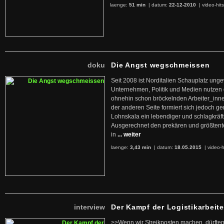
laenge:
51 min
| datum:
22-12-2010
|
video-hit
doku
Die Angst wegschmeissen
Seit 2008 ist Norditalien Schauplatz ung
Unternehmen, Politik und Medien nutzen 
ohnehin schon bröckelnden Arbeiter_inne
der anderen Seite formiert sich jedoch g
Lohnskala ein lebendiger und schlagkräft
Ausgerechnet den prekären und größtente
in
... weiter
laenge:
3,43 min
| datum:
18.05.2015
|
video-h
interview
Der Kampf der Logistikarbeite
>>Wenn wir Streikposten machen, dürften