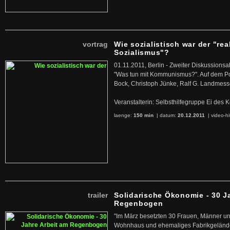
vortrag
Wie sozialistisch war der "rea
Sozialismus"?
01.11.2011, Berlin - Zweiter Diskussions
"Was tun mit Kommunismus?". Auf dem Po
Bock, Christoph Jünke, Ralf G. Landmess
Veranstalterin: Selbsthilfegruppe Ei de
laenge:
150 min
| datum:
20.12.2011
|
video-hi
trailer
Solidarische Ökonomie - 30 J
Regenbogen
"Im März besetzten 30 Frauen, Männer un
Wohnhaus und ehemaliges Fabrikgelände