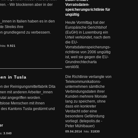
en. - Wir blockieren aber in der
Vorratsdaten-
speicherungsrichtlinie für
ungültig
r_innen in Italien haben es in den
Heute Vormittag hat der
te Streiks ihre
Europäische Gerichtshof
n grundlegend zu verbessern.
(EuGH) in Luxemburg ein
Urteil verkündet, nach dem
die EU-
-hits:
9.921
Vorratsdatenspeicherungs-
richtlinie von 2006 ungültig
ist, weil sie gegen die EU-
Grundrechtecharta
verstößt.
nen in Tusla
Die Richtlinie verlangte von
Telekommunikations-
en der Reinigungsmittelfabrik Dita
unternehmen sämtliche
Verbindungsdaten ihrer
mmen mit anderen Arbeiter_innen
Kunden mehrere Monate
rutal angegriffen worden.
lang zu speichern, ohne
eitslose Menschen mit ihnen
dass ein konkreter
 des Kantons Tusla gestürmt und
Verdacht oder eine
besondere Gefährdung
vorliegt. (telepolis.de -
ter
Peter Mühlbauer)
09.04.2014
hits:
31830
ts:
3.040