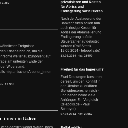
privatisieren und Kosten
s:
6.380
für Abriss und
Endlagerung sozialisieren
Nach der Auslagerung der
Bankenrisiken sollen nun
auch riesige Kosten für
Abriss der Atommeiler und
Endlagerung auf die
Steuerzahler aufgelastet
ewöhnlicher Ereignisse.
werden (Ralf Streck
12.05.2014 - telepolis.de)
den Kriseneinbruch, um die
13.05.2014
hits:
28550
nrechte weiter auszuhöhlen; auf
erade am untersten Ende der
iger Widerstand.
Freiheit für das Imperium?
ils migrantischen Arbeiter_innen
Zwei Deutungen kursieren
derzeit, um den Konflikt in
its:
17.955
der Ukraine zu erklären.
Sie widersprechen sich -
und haben beide viele
Anhänger. Ein Vergleich
(telepolis.de - Paul
Schreyer)
07.05.2014
hits:
26967
r_innen in Italien
 wir eigentlich weder Waren, noch
EuGH erklärt