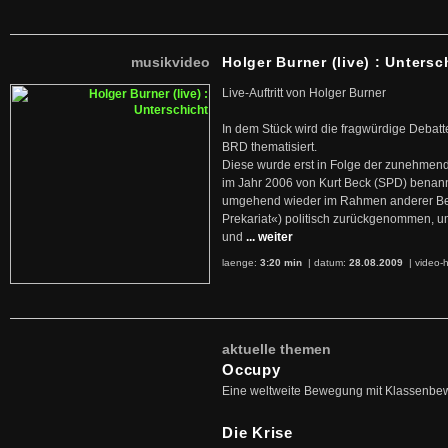
musikvideo
Holger Burner (live) : Untersc
Live-Auftritt von Holger Burner
In dem Stück wird die fragwürdige Debatt
BRD thematisiert.
Diese wurde erst in Folge der zunehmen
im Jahr 2006 von Kurt Beck (SPD) benan
umgehend wieder im Rahmen anderer Beg
Prekariat«) politisch zurückgenommen, 
und
... weiter
laenge:
3:20 min
| datum:
28.08.2009
|
video-h
aktuelle themen
Occupy
Eine weltweite Bewegung mit Klassenbe
Die Krise