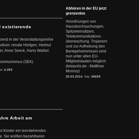
Abhören in der EU jetzt
grenzenlos
Anordnungen von
l existierende
Hausdurchsuchungen,
Spitzeleinsätzen,
Telekommunikations-
abend in der Veranstaltungsreihe
überwachung, Trojanern
dium: renate Hürtgen, Helmut
und zur Aufhebung des
er, Anne Seeck, Harry Waibel.
Bankgeheimnisses sind
nun unter allen EU-
Mitgliedstaaten möglich.
s Kommunismus (SEK)
(telepolis.de - Matthias
ts:
4.393
Monroy)
25.03.2014
hits:
36609
ahre Arbeit am
d Kinder ein leerstehendes
. Sie wollten bezahlbaren