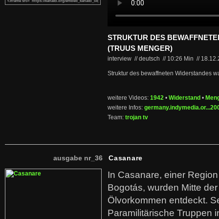
STRUKTUR DES BEWAFFNETE
(TRUUS MENGER)
interview // deutsch
//
10:26 Min
//
18.12
Struktur des bewaffneten Widerstandes w
weitere Videos:
1942
•
Widerstand
•
Meng
weitere Infos:
germany.indymedia.or...20
Team:
trojan tv
ausgabe nr_36
Casanare
In Casanare, einer Regio
Bogotás, wurden Mitte der
Ölvorkommen entdeckt. S
Paramilitärische Truppen 