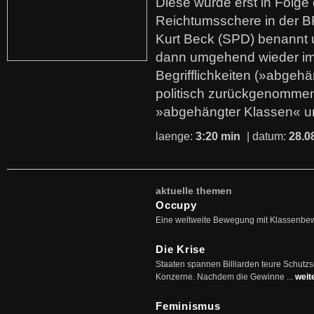
Diese wurde erst in Folg
Reichtumsschere in der B
Kurt Beck (SPD) benannt
dann umgehend wieder i
Begrifflichkeiten (»abgehä
politisch zurückgenommen
»abgehängter Klassen« u
laenge:
3:20 min
| datum:
28.0
aktuelle themen
Occupy
Eine weltweite Bewegung mit Klassenbe
Die Krise
Staaten spannen Billiarden teure Schutz
Konzerne. Nachdem die Gewinne ...
weit
Feminismus