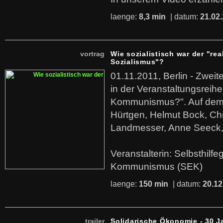
laenge:
8,3 min
| datum:
21.02
vortrag
Wie sozialistisch war der "rea
Sozialismus"?
01.11.2011, Berlin - Zwei
in der Veranstaltungsreihe
Kommunismus?". Auf dem
Hürtgen, Helmut Bock, Chr
Landmesser, Anne Seeck, 
Veranstalterin: Selbsthilf
Kommunismus (SEK)
laenge:
150 min
| datum:
20.12
trailer
Solidarische Ökonomie - 30 J