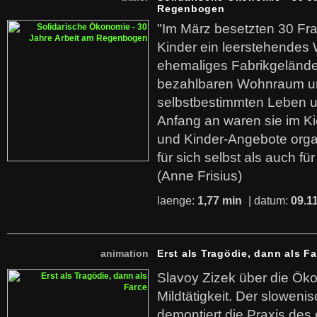
Regenbogen
"Im März besetzten 30 Fr
Kinder ein leerstehende
ehemaliges Fabrikgelände.
bezahlbaren Wohnraum u
selbstbestimmten Leben u
Anfang an waren sie im Kie
und Kinder-Angebote organ
für sich selbst als auch fü
(Anne Frisius)
laenge:
1,77 min
| datum:
09.1
animation
Erst als Tragödie, dann als F
Slavoy Zizek über die Ök
Mildtätigkeit. Der sloweni
demontiert die Praxis des