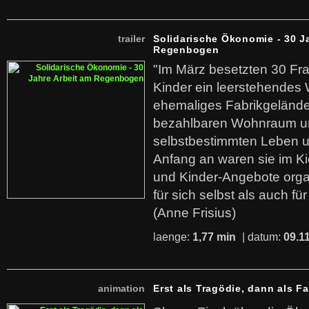
trailer
Solidarische Ökonomie - 30 J
Regenbogen
"Im März besetzten 30 Fr
Kinder ein leerstehende
ehemaliges Fabrikgelände.
bezahlbaren Wohnraum u
selbstbestimmten Leben u
Anfang an waren sie im Kie
und Kinder-Angebote organ
für sich selbst als auch fü
(Anne Frisius)
laenge:
1,77 min
| datum:
09.1
animation
Erst als Tragödie, dann als F