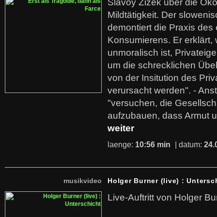
Slavoy Zizek über die Ök
Mildtätigkeit. Der sloweni
demontiert die Praxis des
Konsumierens. Er erklärt,
unmoralisch ist, Privatei
um die schrecklichen Übe
von der Insitution des Pri
verursacht werden". - Ans
"versuchen, die Gesellsch
aufzubauen, dass Armut u
weiter
laenge:
10:56 min
| datum:
24.
musikvideo
Holger Burner (live) : Untersc
Live-Auftritt von Holger Bu