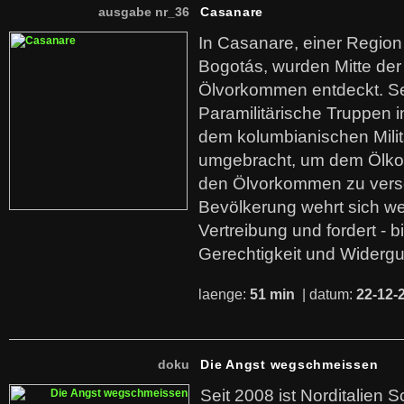
ausgabe nr_36
Casanare
In Casanare, einer Regio
Bogotás, wurden Mitte der
Ölvorkommen entdeckt. S
Paramilitärische Truppen 
dem kolumbianischen Mili
umgebracht, um dem Ölko
den Ölvorkommen zu versc
Bevölkerung wehrt sich we
Vertreibung und fordert - b
Gerechtigkeit und Widerg
laenge:
51 min
| datum:
22-12-
doku
Die Angst wegschmeissen
Seit 2008 ist Norditalien 