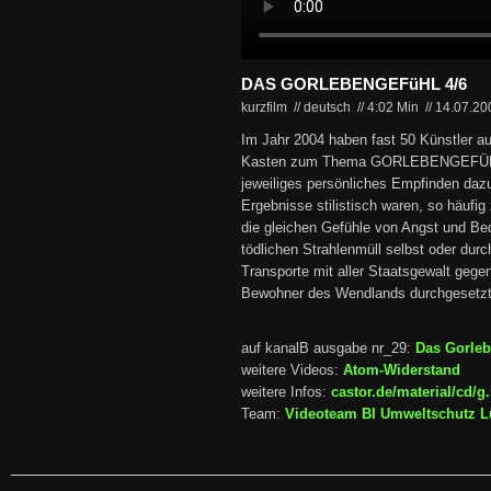
DAS GORLEBENGEFüHL 4/6
kurzfilm // deutsch
//
4:02 Min
//
14.07.2
Im Jahr 2004 haben fast 50 Künstler a
Kasten zum Thema GORLEBENGEFÜHL g
jeweiliges persönliches Empfinden dazu
Ergebnisse stilistisch waren, so häufig 
die gleichen Gefühle von Angst und Be
tödlichen Strahlenmüll selbst oder durc
Transporte mit aller Staatsgewalt gege
Bewohner des Wendlands durchgesetzt
auf kanalB ausgabe nr_29:
Das Gorleb
weitere Videos:
Atom-Widerstand
weitere Infos:
castor.de/material/cd/g
Team:
Videoteam BI Umweltschutz 