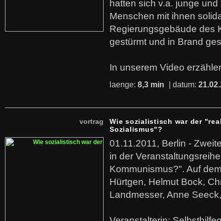
hatten sich v.a. junge und
Menschen mit ihnen solida
Regierungsgebäude des K
gestürmt und in Brand ges
In unserem Video erzählen
laenge:
8,3 min
| datum:
21.02
vortrag
Wie sozialistisch war der "rea
Sozialismus"?
01.11.2011, Berlin - Zwei
in der Veranstaltungsreihe
Kommunismus?". Auf dem
Hürtgen, Helmut Bock, Chr
Landmesser, Anne Seeck, 
Veranstalterin: Selbsthilf