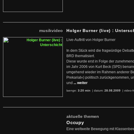
musikvideo
Holger Burner (live) : Untersc
Live-Auftritt von Holger Burner
In dem Stück wird die fragwürdige Debatt
BRD thematisiert.
Diese wurde erst in Folge der zunehmen
im Jahr 2006 von Kurt Beck (SPD) benan
umgehend wieder im Rahmen anderer Beg
Prekariat«) politisch zurückgenommen, 
und
... weiter
laenge:
3:20 min
| datum:
28.08.2009
|
video-h
aktuelle themen
Occupy
Eine weltweite Bewegung mit Klassenbe