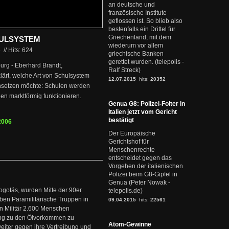
an deutsche und
französische Institute
geflossen ist. So blieb also
bestenfalls ein Drittel für
Griechenland, mit dem
ULSYSTEM
wiederum vor allem
6
//
Hits: 624
griechische Banken
gerettet wurden. (telepolis -
rg - Eberhard Brandt,
Ralf Streck)
ärt, welche Art von Schulsystem
12.07.2015
hits:
20352
chsetzen möchte: Schulen werden
en marktförmig funktionieren.
Genua G8: Polizei-Folter in
Italien jetzt vom Gericht
bestätigt
2006
Der Europäische
Gerichtshof für
Menschenrechte
entscheidet gegen das
Vorgehen der italienischen
Polizei beim G8-Gipfel in
Genua (Peter Nowak -
ogotás, wurden Mitte der 90er
telepolis.de)
en Paramilitärische Truppen in
09.04.2015
hits:
22561
 Militär 2.600 Menschen
ng zu den Ölvorkommen zu
Atom-Gewinne
weiter gegen ihre Vertreibung und