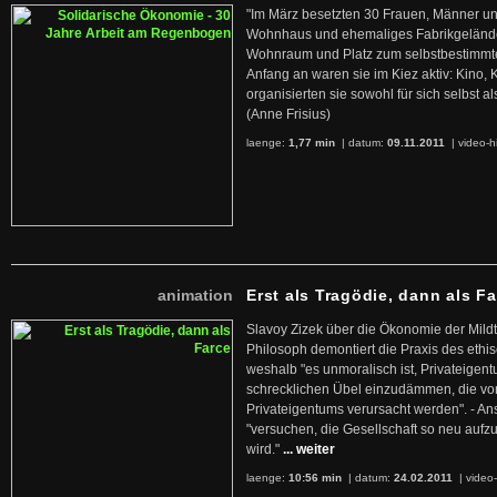
"Im März besetzten 30 Frauen, Männer un
Wohnhaus und ehemaliges Fabrikgelände
Wohnraum und Platz zum selbstbestimmt
Anfang an waren sie im Kiez aktiv: Kino,
organisierten sie sowohl für sich selbst al
(Anne Frisius)
laenge:
1,77 min
| datum:
09.11.2011
|
video-h
animation
Erst als Tragödie, dann als F
Slavoy Zizek über die Ökonomie der Mildt
Philosoph demontiert die Praxis des ethi
weshalb "es unmoralisch ist, Privateige
schrecklichen Übel einzudämmen, die von 
Privateigentums verursacht werden". - An
"versuchen, die Gesellschaft so neu auf
wird."
... weiter
laenge:
10:56 min
| datum:
24.02.2011
|
video-