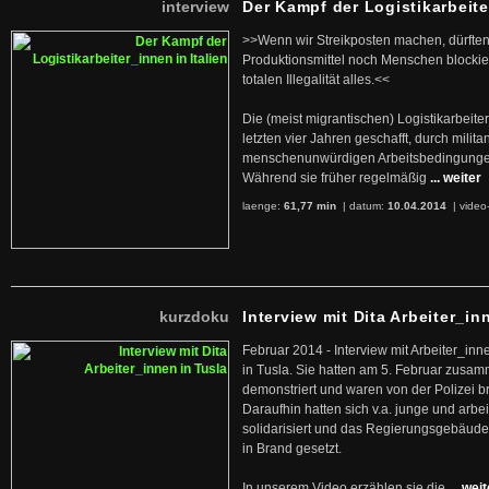
interview
Der Kampf der Logistikarbeite
>>Wenn wir Streikposten machen, dürften
Produktionsmittel noch Menschen blockier
totalen Illegalität alles.<<
Die (meist migrantischen) Logistikarbeite
letzten vier Jahren geschafft, durch militan
menschenunwürdigen Arbeitsbedingunge
Während sie früher regelmäßig
... weiter
laenge:
61,77 min
| datum:
10.04.2014
|
video
kurzdoku
Interview mit Dita Arbeiter_in
Februar 2014 - Interview mit Arbeiter_inn
in Tusla. Sie hatten am 5. Februar zusa
demonstriert und waren von der Polizei b
Daraufhin hatten sich v.a. junge und arb
solidarisiert und das Regierungsgebäude
in Brand gesetzt.
In unserem Video erzählen sie die
... wei