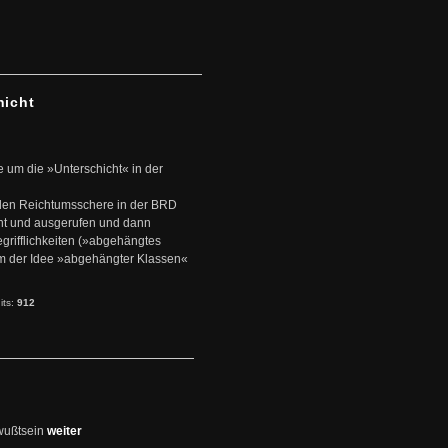
hicht
e um die »Unterschicht« in der
den Reichtumsschere in der BRD
nt und ausgerufen und dann
rifflichkeiten (»abgehängtes
um der Idee »abgehängter Klassen«
its:
912
wußtsein
weiter