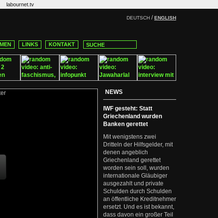
labournet.tv
/
DEUTSCH
ENGLISH
MEN
LINKS
KONTAKT
NEWS
IWF gesteht: Statt
Griechenland wurden
Banken gerettet
Mit wenigstens zwei
Dritteln der Hilfsgelder, mit
denen angeblich
Griechenland gerettet
worden sein soll, wurden
internationale Gläubiger
ausgezahlt und private
Schulden durch Schulden
an öffentliche Kreditnehmer
ersetzt. Und es ist bekannt,
dass davon ein großer Teil