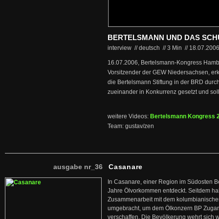
BERTELSMANN UND DAS SCH
interview // deutsch
//
3 Min
//
18.07.200
16.07.2006, Bertelsmann-Kongress Hambu
Vorsitzender der GEW Niedersachsen, erkl
die Bertelsmann Stiftung in der BRD dur
zueinander in Konkurrenz gesetzt und soll
weitere Videos:
Bertelsmann Kongress 
Team: gustav/zen
ausgabe nr_36
Casanare
In Casanare, einer Region im Südosten B
Jahre Ölvorkommen entdeckt. Seitdem hab
Zusammenarbeit mit dem kolumbianischen
umgebracht, um dem Ölkonzern BP Zuga
verschaffen. Die Bevölkerung wehrt sich 