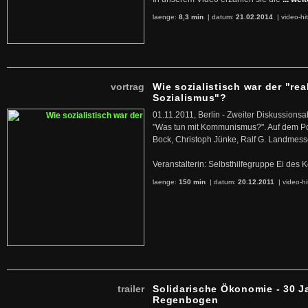
laenge:
8,3 min
| datum:
21.02.2014
|
video-hi
vortrag
Wie sozialistisch war der "rea
Sozialismus"?
01.11.2011, Berlin - Zweiter Diskussions
"Was tun mit Kommunismus?". Auf dem Po
Bock, Christoph Jünke, Ralf G. Landmess
Veranstalterin: Selbsthilfegruppe Ei de
laenge:
150 min
| datum:
20.12.2011
|
video-hi
trailer
Solidarische Ökonomie - 30 J
Regenbogen