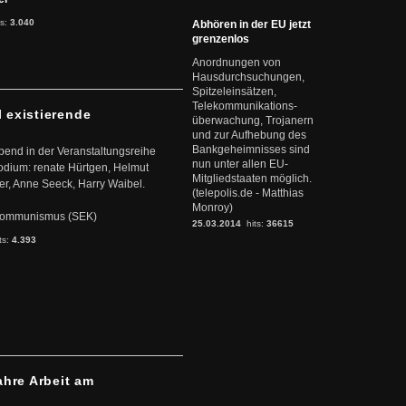
ts:
3.040
Abhören in der EU jetzt
grenzenlos
Anordnungen von
Hausdurchsuchungen,
Spitzeleinsätzen,
Telekommunikations-
l existierende
überwachung, Trojanern
und zur Aufhebung des
Bankgeheimnisses sind
abend in der Veranstaltungsreihe
nun unter allen EU-
dium: renate Hürtgen, Helmut
Mitgliedstaaten möglich.
er, Anne Seeck, Harry Waibel.
(telepolis.de - Matthias
Monroy)
s Kommunismus (SEK)
25.03.2014
hits:
36615
ts:
4.393
ahre Arbeit am