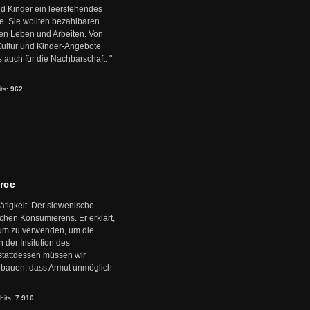
d Kinder ein leerstehendes
. Sie wollten bezahlbaren
en Leben und Arbeiten. Von
 Kultur und Kinder-Angebote
s auch für die Nachbarschaft. "
its:
962
arce
ätigkeit. Der slowenische
schen Konsumierens. Er erklärt,
ntum zu verwenden, um die
der Insitution des
stattdessen müssen wir
zubauen, dass Armut unmöglich
hits:
7.916