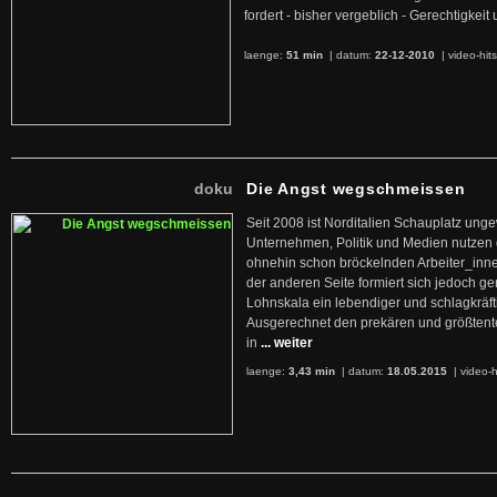
fordert - bisher vergeblich - Gerechtigke
laenge:
51 min
| datum:
22-12-2010
|
video-hit
doku
Die Angst wegschmeissen
Seit 2008 ist Norditalien Schauplatz ung
Unternehmen, Politik und Medien nutzen 
ohnehin schon bröckelnden Arbeiter_inne
der anderen Seite formiert sich jedoch g
Lohnskala ein lebendiger und schlagkräft
Ausgerechnet den prekären und größtente
in
... weiter
laenge:
3,43 min
| datum:
18.05.2015
|
video-h