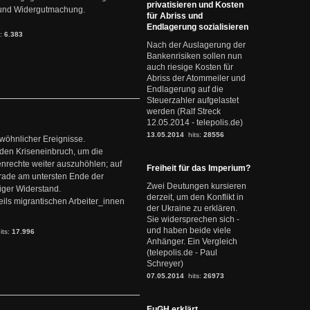
privatisieren und Kosten
it und Widergutmachung.
für Abriss und
Endlagerung sozialisieren
s:
6.383
Nach der Auslagerung der
Bankenrisiken sollen nun
auch riesige Kosten für
Abriss der Atommeiler und
Endlagerung auf die
Steuerzahler aufgelastet
werden (Ralf Streck
12.05.2014 - telepolis.de)
13.05.2014
hits:
28556
ewöhnlicher Ereignisse.
den Kriseneinbruch, um die
nrechte weiter auszuhöhlen; auf
Freiheit für das Imperium?
erade am untersten Ende der
Zwei Deutungen kursieren
iger Widerstand.
derzeit, um den Konflikt in
ils migrantischen Arbeiter_innen
der Ukraine zu erklären.
Sie widersprechen sich -
und haben beide viele
its:
17.996
Anhänger. Ein Vergleich
(telepolis.de - Paul
Schreyer)
07.05.2014
hits:
26973
EuGH erklärt