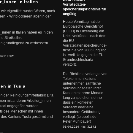
r_innen in Italien
Vorratsdaten-
speicherungsrichtlinie für
 wir eigentlich weder Waren, noch
ungültig
en. - Wir blockieren aber in der
Heute Vormittag hat der
Europäische Gerichtshof
(EuGH) in Luxemburg ein
r_innen in Italien haben es in den
Urteil verkündet, nach dem
te Streiks ihre
die EU-
n grundlegend zu verbessern.
Vorratsdatenspeicherungs-
richtlinie von 2006 ungültig
ist, weil sie gegen die EU-
-hits:
9.921
Grundrechtecharta
verstößt.
Die Richtlinie verlangte von
Telekommunikations-
unternehmen sämtliche
nen in Tusla
Verbindungsdaten ihrer
Kunden mehrere Monate
en der Reinigungsmittelfabrik Dita
lang zu speichern, ohne
mmen mit anderen Arbeiter_innen
dass ein konkreter
rutal angegriffen worden.
Verdacht oder eine
eitslose Menschen mit ihnen
besondere Gefährdung
 des Kantons Tusla gestürmt und
vorliegt. (telepolis.de -
Peter Mühlbauer)
09.04.2014
hits:
31842
ter