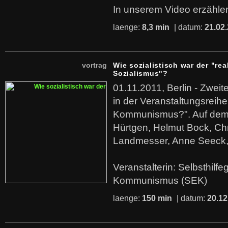
In unserem Video erzählen
laenge:
8,3 min
| datum:
21.02
vortrag
Wie sozialistisch war der "rea
Sozialismus"?
01.11.2011, Berlin - Zwei
in der Veranstaltungsreihe
Kommunismus?". Auf dem
Hürtgen, Helmut Bock, Chr
Landmesser, Anne Seeck, 
Veranstalterin: Selbsthilf
Kommunismus (SEK)
laenge:
150 min
| datum:
20.12