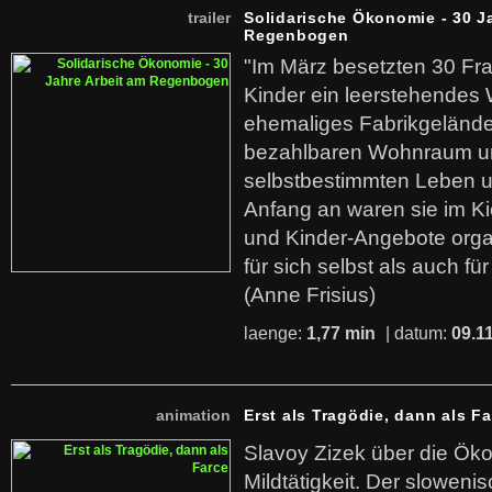
trailer
Solidarische Ökonomie - 30 J
Regenbogen
"Im März besetzten 30 Fr
Kinder ein leerstehende
ehemaliges Fabrikgelände.
bezahlbaren Wohnraum u
selbstbestimmten Leben u
Anfang an waren sie im Kie
und Kinder-Angebote organ
für sich selbst als auch fü
(Anne Frisius)
laenge:
1,77 min
| datum:
09.1
animation
Erst als Tragödie, dann als F
Slavoy Zizek über die Ök
Mildtätigkeit. Der sloweni