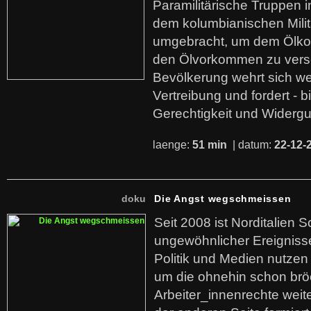
Paramilitärische Truppen 
dem kolumbianischen Mili
umgebracht, um dem Ölko
den Ölvorkommen zu versc
Bevölkerung wehrt sich we
Vertreibung und fordert - b
Gerechtigkeit und Widerg
laenge:
51 min
| datum:
22-12-
doku
Die Angst wegschmeissen
Seit 2008 ist Norditalien 
ungewöhnlicher Ereigniss
Politik und Medien nutzen
um die ohnehin schon br
Arbeiter_innenrechte weit