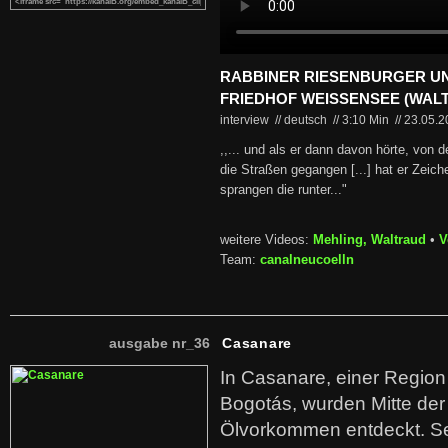
RABBINER RIESENBURGER UN
FRIEDHOF WEISSENSEE (WAL
interview // deutsch
//
3:10 Min
//
23.05.
,,... und als er dann davon hörte, von d
die Straßen gegangen [...] hat er Zeich
sprangen die runter..."
weitere Videos:
Mehling, Waltraud
•
V
Team:
canalneucoelln
ausgabe nr_36
Casanare
In Casanare, einer Regio
Bogotás, wurden Mitte der
Ölvorkommen entdeckt. S