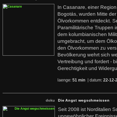
In Casanare, einer Regio
Bogotás, wurden Mitte der
Ölvorkommen entdeckt. S
Paramilitärische Truppen 
dem kolumbianischen Mili
umgebracht, um dem Ölko
den Ölvorkommen zu versc
Bevölkerung wehrt sich we
Vertreibung und fordert - b
Gerechtigkeit und Widerg
laenge:
51 min
| datum:
22-12-
doku
Die Angst wegschmeissen
Seit 2008 ist Norditalien 
ungewöhnlicher Ereigniss