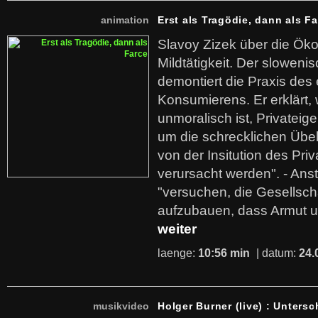
animation
Erst als Tragödie, dann als F
Slavoy Zizek über die Ök
Mildtätigkeit. Der sloweni
demontiert die Praxis des
Konsumierens. Er erklärt,
unmoralisch ist, Privatei
um die schrecklichen Übe
von der Insitution des Pri
verursacht werden". - Ans
"versuchen, die Gesellsch
aufzubauen, dass Armut u
weiter
laenge:
10:56 min
| datum:
24.
musikvideo
Holger Burner (live) : Untersc