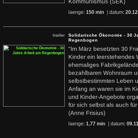
Kommunismus (SEK)
laenge:
150 min
| datum:
20.12
trailer
Solidarische Ökonomie - 30 J
Regenbogen
"Im März besetzten 30 Fr
Kinder ein leerstehende
ehemaliges Fabrikgelände.
bezahlbaren Wohnraum u
selbstbestimmten Leben u
Anfang an waren sie im Kie
und Kinder-Angebote organ
für sich selbst als auch fü
(Anne Frisius)
laenge:
1,77 min
| datum:
09.1