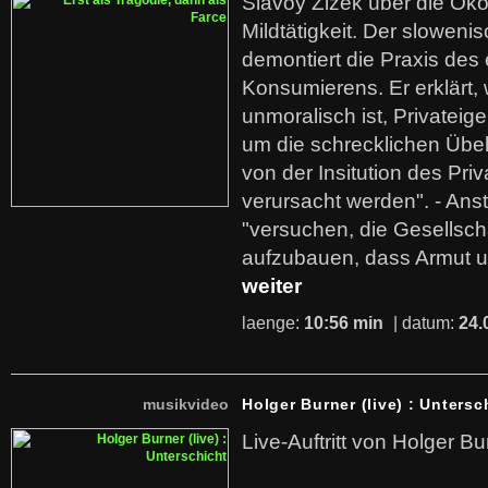
Slavoy Zizek über die Ök
Mildtätigkeit. Der sloweni
demontiert die Praxis des
Konsumierens. Er erklärt,
unmoralisch ist, Privatei
um die schrecklichen Übe
von der Insitution des Pri
verursacht werden". - Ans
"versuchen, die Gesellsch
aufzubauen, dass Armut u
weiter
laenge:
10:56 min
| datum:
24.
musikvideo
Holger Burner (live) : Untersc
Live-Auftritt von Holger Bu