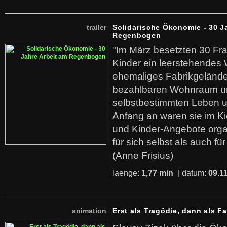
trailer
Solidarische Ökonomie - 30 J
Regenbogen
"Im März besetzten 30 Fr
Kinder ein leerstehende
ehemaliges Fabrikgelände.
bezahlbaren Wohnraum u
selbstbestimmten Leben u
Anfang an waren sie im Kie
und Kinder-Angebote organ
für sich selbst als auch fü
(Anne Frisius)
laenge:
1,77 min
| datum:
09.1
animation
Erst als Tragödie, dann als F