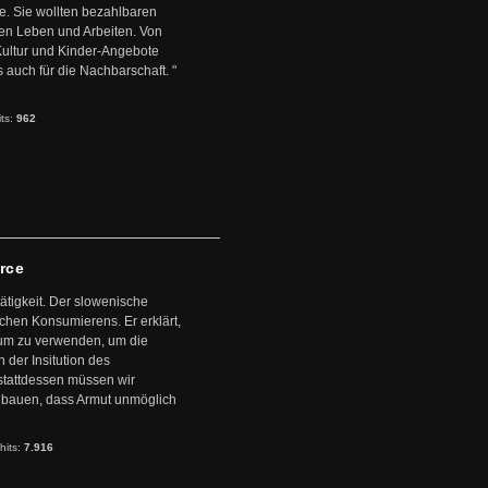
. Sie wollten bezahlbaren
en Leben und Arbeiten. Von
 Kultur und Kinder-Angebote
s auch für die Nachbarschaft. "
its:
962
arce
ätigkeit. Der slowenische
schen Konsumierens. Er erklärt,
ntum zu verwenden, um die
der Insitution des
stattdessen müssen wir
zubauen, dass Armut unmöglich
hits:
7.916