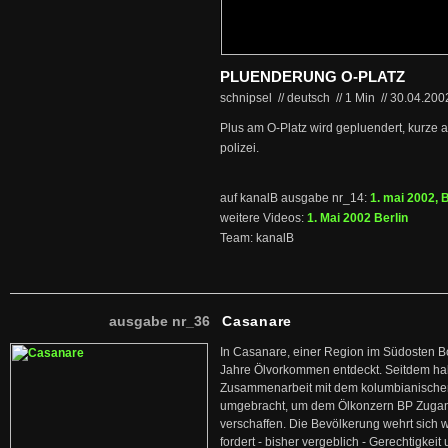
PLUENDERUNG O-PLATZ
schnipsel // deutsch
//
1 Min
//
30.04.20
Plus am O-Platz wird gepluendert, kurze 
polizei.
auf kanalB ausgabe nr_14:
1. mai 2002, B
weitere Videos:
1. Mai 2002 Berlin
Team: kanalB
ausgabe nr_36
Casanare
In Casanare, einer Region im Südosten B
Jahre Ölvorkommen entdeckt. Seitdem hab
Zusammenarbeit mit dem kolumbianischen
umgebracht, um dem Ölkonzern BP Zuga
verschaffen. Die Bevölkerung wehrt sich 
fordert - bisher vergeblich - Gerechtigke