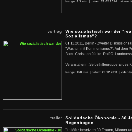
laenge:
8,3 min
| datum:
21.02.2014
|
video-hi
vortrag
Wie sozialistisch war der "rea
Sozialismus"?
01.11.2011, Berlin - Zweiter Diskussions
"Was tun mit Kommunismus?". Auf dem Po
Bock, Christoph Jünke, Ralf G. Landmess
Veranstalterin: Selbsthilfegruppe Ei de
laenge:
150 min
| datum:
20.12.2011
|
video-hi
trailer
Solidarische Ökonomie - 30 J
Regenbogen
"Im März besetzten 30 Frauen, Männer un