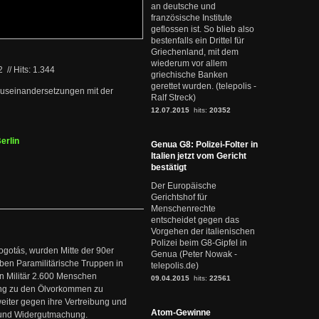
an deutsche und
französische Institute
geflossen ist. So blieb also
bestenfalls ein Drittel für
Griechenland, mit dem
wiederum vor allem
02
//
Hits: 1.344
griechische Banken
gerettet wurden. (telepolis -
auseinandersetzungen mit der
Ralf Streck)
12.07.2015
hits:
20352
erlin
Genua G8: Polizei-Folter in
Italien jetzt vom Gericht
bestätigt
Der Europäische
Gerichtshof für
Menschenrechte
entscheidet gegen das
Vorgehen der italienischen
Polizei beim G8-Gipfel in
ogotás, wurden Mitte der 90er
Genua (Peter Nowak -
en Paramilitärische Truppen in
telepolis.de)
 Militär 2.600 Menschen
09.04.2015
hits:
22561
ng zu den Ölvorkommen zu
weiter gegen ihre Vertreibung und
Atom-Gewinne
it und Widergutmachung.