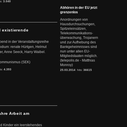
ts:
3.040
Abhören in der EU jetzt
grenzenlos
Anordnungen von
Hausdurchsuchungen,
Spitzeleinsätzen,
l existierende
Telekommunikations-
überwachung, Trojanern
abend in der Veranstaltungsreihe
und zur Aufhebung des
dium: renate Hürtgen, Helmut
Bankgeheimnisses sind
nun unter allen EU-
er, Anne Seeck, Harry Waibel.
Mitgliedstaaten möglich.
(telepolis.de - Matthias
s Kommunismus (SEK)
Monroy)
ts:
4.393
25.03.2014
hits:
36615
ahre Arbeit am
d Kinder ein leerstehendes