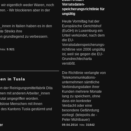
Vorratsdaten-
 wir eigentlich weder Waren, noch
speicherungsrichtlinie für
en. - Wir blockieren aber in der
ungültig
Heute Vormittag hat der
r_innen in Italien haben es in den
Europäische Gerichtshof
(EuGH) in Luxemburg ein
te Streiks ihre
Urteil verkündet, nach dem
n grundlegend zu verbessern.
die EU-
Vorratsdatenspeicherungs-
richtlinie von 2006 ungültig
-hits:
9.921
ist, weil sie gegen die EU-
Grundrechtecharta
verstößt.
Die Richtlinie verlangte von
Telekommunikations-
nen in Tusla
unternehmen sämtliche
Verbindungsdaten ihrer
en der Reinigungsmittelfabrik Dita
Kunden mehrere Monate
mmen mit anderen Arbeiter_innen
lang zu speichern, ohne
rutal angegriffen worden.
dass ein konkreter
eitslose Menschen mit ihnen
Verdacht oder eine
 des Kantons Tusla gestürmt und
besondere Gefährdung
vorliegt. (telepolis.de -
Peter Mühlbauer)
ter
09.04.2014
hits:
31842