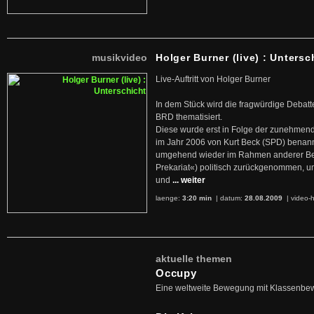
musikvideo
Holger Burner (live) : Untersc
Live-Auftritt von Holger Burner
In dem Stück wird die fragwürdige Debatt
BRD thematisiert.
Diese wurde erst in Folge der zunehmen
im Jahr 2006 von Kurt Beck (SPD) benan
umgehend wieder im Rahmen anderer Beg
Prekariat«) politisch zurückgenommen, 
und
... weiter
laenge:
3:20 min
| datum:
28.08.2009
|
video-h
aktuelle themen
Occupy
Eine weltweite Bewegung mit Klassenbe