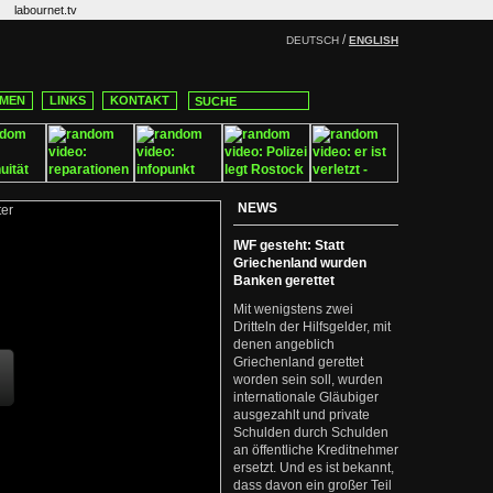
labournet.tv
/
DEUTSCH
ENGLISH
MEN
LINKS
KONTAKT
NEWS
IWF gesteht: Statt
Griechenland wurden
Banken gerettet
Mit wenigstens zwei
Dritteln der Hilfsgelder, mit
denen angeblich
Griechenland gerettet
worden sein soll, wurden
internationale Gläubiger
ausgezahlt und private
Schulden durch Schulden
an öffentliche Kreditnehmer
ersetzt. Und es ist bekannt,
dass davon ein großer Teil