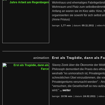
Wohnhaus und ehemaliges Fabrikgelände
Wohnraum und Platz zum selbstbestimmt
Anfang an waren sie im Kiez aktiv: Kino,
organisierten sie sowohl für sich selbst al
(Anne Frisius)
laenge:
1,77 min
| datum:
09.11.2011
|
video-h
animation
Erst als Tragödie, dann als F
Slavoy Zizek über die Ökonomie der Mildt
Philosoph demontiert die Praxis des ethi
weshalb "es unmoralisch ist, Privateige
schrecklichen Übel einzudämmen, die von 
Privateigentums verursacht werden". - An
"versuchen, die Gesellschaft so neu auf
wird."
... weiter
laenge:
10:56 min
| datum:
24.02.2011
|
video-