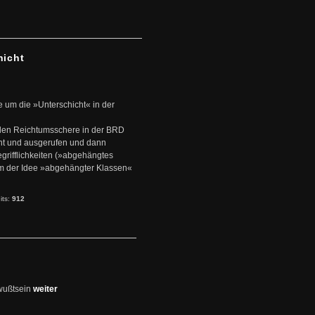
hicht
e um die »Unterschicht« in der
den Reichtumsschere in der BRD
nt und ausgerufen und dann
rifflichkeiten (»abgehängtes
um der Idee »abgehängter Klassen«
its:
912
wußtsein
weiter