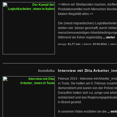
>>Wenn wir Streikposten machen, dürften
Produktionsmittel noch Menschen blockier
totalen Illegalität alles.<<
Die (meist migrantischen) Logistikarbeite
letzten vier Jahren geschafft, durch militan
menschenunwürdigen Arbeitsbedingunge
Während sie früher regelmäßig
... weiter
laenge:
61,77 min
| datum:
10.04.2014
|
video
kurzdoku
Interview mit Dita Arbeiter_in
Februar 2014 - Interview mit Arbeiter_inn
in Tusla. Sie hatten am 5. Februar zusa
demonstriert und waren von der Polizei b
Daraufhin hatten sich v.a. junge und arb
solidarisiert und das Regierungsgebäude
in Brand gesetzt.
In unserem Video erzählen sie die
... wei