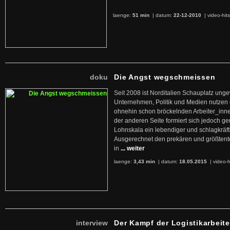
laenge:
51 min
| datum:
22-12-2010
|
video-hit
doku
Die Angst wegschmeissen
Seit 2008 ist Norditalien Schauplatz ung
Unternehmen, Politik und Medien nutzen 
ohnehin schon bröckelnden Arbeiter_inne
der anderen Seite formiert sich jedoch g
Lohnskala ein lebendiger und schlagkräft
Ausgerechnet den prekären und größtente
in
... weiter
laenge:
3,43 min
| datum:
18.05.2015
|
video-h
interview
Der Kampf der Logistikarbeite