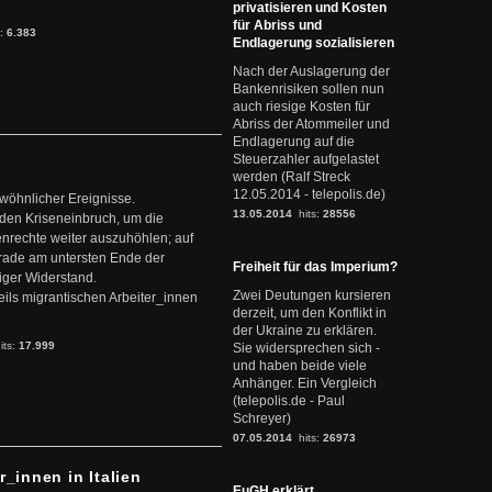
privatisieren und Kosten
für Abriss und
s:
6.383
Endlagerung sozialisieren
Nach der Auslagerung der
Bankenrisiken sollen nun
auch riesige Kosten für
Abriss der Atommeiler und
Endlagerung auf die
Steuerzahler aufgelastet
werden (Ralf Streck
12.05.2014 - telepolis.de)
ewöhnlicher Ereignisse.
13.05.2014
hits:
28556
den Kriseneinbruch, um die
nrechte weiter auszuhöhlen; auf
erade am untersten Ende der
Freiheit für das Imperium?
iger Widerstand.
Zwei Deutungen kursieren
ils migrantischen Arbeiter_innen
derzeit, um den Konflikt in
der Ukraine zu erklären.
its:
17.999
Sie widersprechen sich -
und haben beide viele
Anhänger. Ein Vergleich
(telepolis.de - Paul
Schreyer)
07.05.2014
hits:
26973
r_innen in Italien
EuGH erklärt