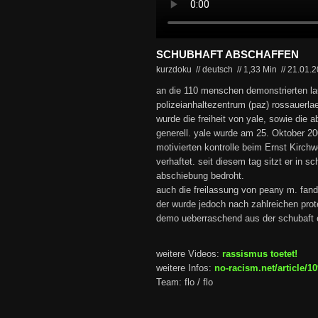
SCHUBHAFT ABSCHAFFEN
kurzdoku // deutsch
//
1,33 Min
//
21.01.
an die 110 menschen demonstrierten la
polizeianhaltezentrum (paz) rossauerlae
wurde die freiheit von yale, sowie die 
generell. yale wurde am 25. Oktober 20
motivierten kontrolle beim Ernst Kirch
verhaftet. seit diesem tag sitzt er in s
abschiebung bedroht.
auch die freilassung von peany m. fan
der wurde jedoch nach zahlreichen pro
demo ueberraschend aus der schubaft 
weitere Videos:
rassismus toetet!
weitere Infos:
no-racism.net/article/1
Team: flo / flo