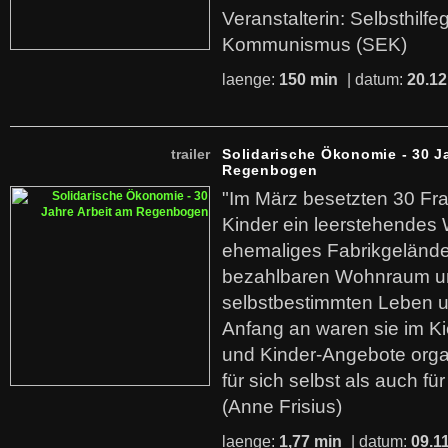
Veranstalterin: Selbsthilf
Kommunismus (SEK)
laenge:
150 min
| datum:
20.12
trailer
Solidarische Ökonomie - 30 J
Regenbogen
"Im März besetzten 30 Fr
Kinder ein leerstehende
ehemaliges Fabrikgelände.
bezahlbaren Wohnraum u
selbstbestimmten Leben u
Anfang an waren sie im Kie
und Kinder-Angebote organ
für sich selbst als auch fü
(Anne Frisius)
laenge:
1,77 min
| datum:
09.1