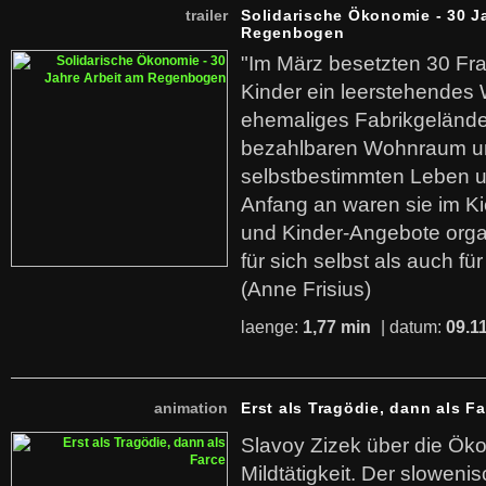
trailer
Solidarische Ökonomie - 30 J
Regenbogen
"Im März besetzten 30 Fr
Kinder ein leerstehende
ehemaliges Fabrikgelände.
bezahlbaren Wohnraum u
selbstbestimmten Leben u
Anfang an waren sie im Kie
und Kinder-Angebote organ
für sich selbst als auch fü
(Anne Frisius)
laenge:
1,77 min
| datum:
09.1
animation
Erst als Tragödie, dann als F
Slavoy Zizek über die Ök
Mildtätigkeit. Der sloweni