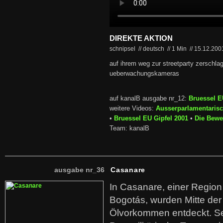
DIREKTE AKTION
schnipsel // deutsch
//
1 Min
//
15.12.20
auf ihrem weg zur streetparty zerschla
ueberwachungskameras
auf kanalB ausgabe nr_12:
Bruessel E
weitere Videos:
Ausserparlamentaris
•
Bruessel EU Gipfel 2001
•
Die Bew
Team: kanalB
ausgabe nr_36
Casanare
In Casanare, einer Regio
Bogotás, wurden Mitte der
Ölvorkommen entdeckt. S