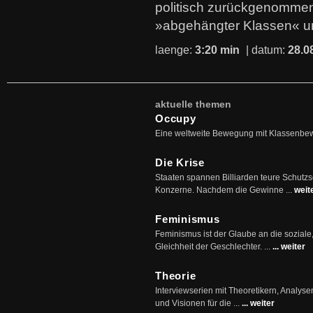
politisch zurückgenommen
»abgehängter Klassen« u
laenge:
3:20 min
| datum:
28.0
aktuelle themen
Occupy
Eine weltweite Bewegung mit Klassenbe
Die Krise
Staaten spannen Billiarden teure Schutz
Konzerne. Nachdem die Gewinne ...
weit
Feminismus
Feminismus ist der Glaube an die soziale
Gleichheit der Geschlechter. ...
... weiter
Theorie
Interviewserien mit Theoretikern, Analys
und Visionen für die ...
... weiter