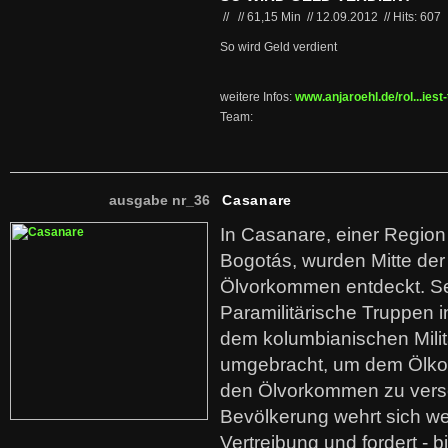
//
//
61,15 Min
//
12.09.2012
//
Hits: 607
So wird Geld verdient
weitere Infos:
www.anjaroehl.de/rol...iest
Team:
ausgabe nr_36
Casanare
In Casanare, einer Regio
Bogotás, wurden Mitte der
Ölvorkommen entdeckt. S
Paramilitärische Truppen 
dem kolumbianischen Mili
umgebracht, um dem Ölko
den Ölvorkommen zu versc
Bevölkerung wehrt sich we
Vertreibung und fordert - b