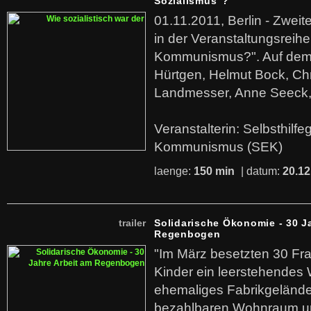
Sozialismus"?
01.11.2011, Berlin - Zwei
in der Veranstaltungsreihe
Kommunismus?". Auf dem
Hürtgen, Helmut Bock, Chr
Landmesser, Anne Seeck, 
Veranstalterin: Selbsthilf
Kommunismus (SEK)
laenge:
150 min
| datum:
20.12
trailer
Solidarische Ökonomie - 30 J
Regenbogen
"Im März besetzten 30 Fr
Kinder ein leerstehende
ehemaliges Fabrikgelände.
bezahlbaren Wohnraum u