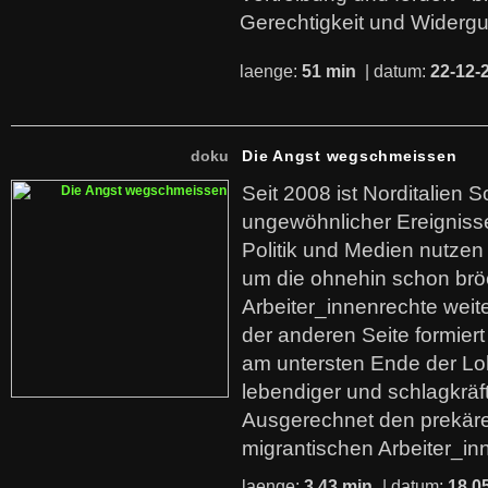
Gerechtigkeit und Widerg
laenge:
51 min
| datum:
22-12-
doku
Die Angst wegschmeissen
Seit 2008 ist Norditalien 
ungewöhnlicher Ereigniss
Politik und Medien nutzen
um die ohnehin schon br
Arbeiter_innenrechte weit
der anderen Seite formier
am untersten Ende der Lo
lebendiger und schlagkräf
Ausgerechnet den prekäre
migrantischen Arbeiter_in
laenge:
3,43 min
| datum:
18.0