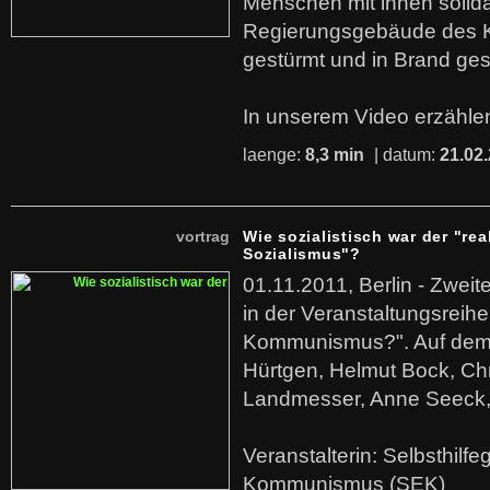
Menschen mit ihnen solida
Regierungsgebäude des K
gestürmt und in Brand ges
In unserem Video erzählen
laenge:
8,3 min
| datum:
21.02
vortrag
Wie sozialistisch war der "rea
Sozialismus"?
01.11.2011, Berlin - Zwei
in der Veranstaltungsreihe
Kommunismus?". Auf dem
Hürtgen, Helmut Bock, Chr
Landmesser, Anne Seeck, 
Veranstalterin: Selbsthilf
Kommunismus (SEK)