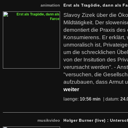
animation
Erst als Tragödie, dann als F
Slavoy Zizek über die Ök
Mildtätigkeit. Der sloweni
demontiert die Praxis des
Konsumierens. Er erklärt,
unmoralisch ist, Privatei
um die schrecklichen Übe
von der Insitution des Pri
verursacht werden". - Ans
"versuchen, die Gesellsch
aufzubauen, dass Armut u
weiter
laenge:
10:56 min
| datum:
24.
musikvideo
Holger Burner (live) : Untersc