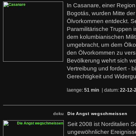
In Casanare, einer Regio
Bogotás, wurden Mitte der
Ölvorkommen entdeckt. S
Paramilitärische Truppen 
dem kolumbianischen Mili
umgebracht, um dem Ölko
den Ölvorkommen zu versc
Bevölkerung wehrt sich we
Vertreibung und fordert - b
Gerechtigkeit und Widerg
laenge:
51 min
| datum:
22-12-
doku
Die Angst wegschmeissen
Seit 2008 ist Norditalien 
ungewöhnlicher Ereigniss