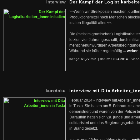
interview
Der Kampf der Logistikarbeite
>>Wenn wir Streikposten machen, dürften
Produktionsmittel noch Menschen blockier
totalen Illegalität alles.<<
Die (meist migrantischen) Logistikarbeite
letzten vier Jahren geschafft, durch militan
menschenunwürdigen Arbeitsbedingunge
Während sie früher regelmäßig
... weiter
laenge:
61,77 min
| datum:
10.04.2014
|
video
kurzdoku
Interview mit Dita Arbeiter_in
Februar 2014 - Interview mit Arbeiter_inn
in Tusla. Sie hatten am 5. Februar zusa
demonstriert und waren von der Polizei b
Daraufhin hatten sich v.a. junge und arb
solidarisiert und das Regierungsgebäude
in Brand gesetzt.
In unserem Video erzählen sie die
... wei