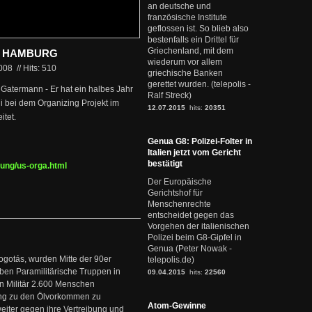
an deutsche und
französische Institute
geflossen ist. So blieb also
bestenfalls ein Drittel für
Griechenland, mit dem
N HAMBURG
wiederum vor allem
2008
//
Hits: 510
griechische Banken
gerettet wurden. (telepolis -
n Gatermann - Er hat ein halbes Jahr
Ralf Streck)
di bei dem Organizing Projekt im
12.07.2015
hits:
20351
tet.
Genua G8: Polizei-Folter in
Italien jetzt vom Gericht
bestätigt
rung/us-orga.html
Der Europäische
Gerichtshof für
Menschenrechte
entscheidet gegen das
Vorgehen der italienischen
Polizei beim G8-Gipfel in
Genua (Peter Nowak -
ogotás, wurden Mitte der 90er
telepolis.de)
en Paramilitärische Truppen in
09.04.2015
hits:
22560
 Militär 2.600 Menschen
ng zu den Ölvorkommen zu
Atom-Gewinne
weiter gegen ihre Vertreibung und