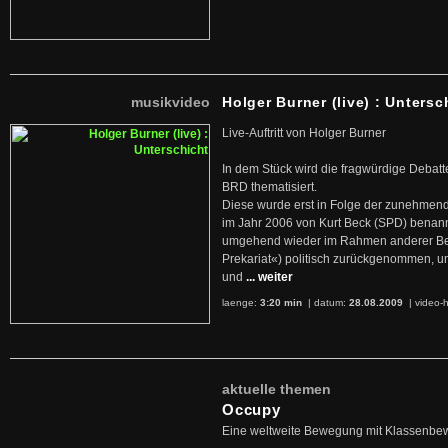
musikvideo
Holger Burner (live) : Untersc
Live-Auftritt von Holger Burner
In dem Stück wird die fragwürdige Debatt
BRD thematisiert.
Diese wurde erst in Folge der zunehmen
im Jahr 2006 von Kurt Beck (SPD) benan
umgehend wieder im Rahmen anderer Beg
Prekariat«) politisch zurückgenommen, 
und
... weiter
laenge:
3:20 min
| datum:
28.08.2009
|
video-h
aktuelle themen
Occupy
Eine weltweite Bewegung mit Klassenbe