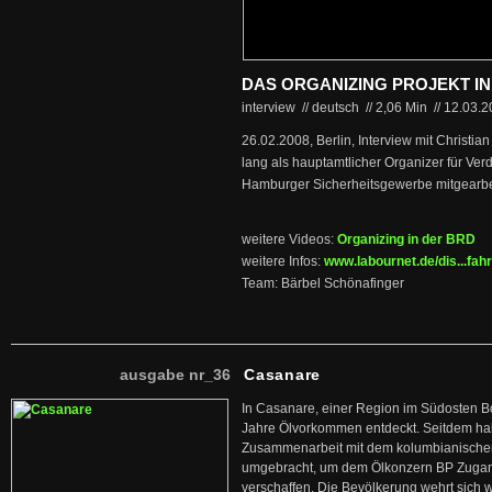
DAS ORGANIZING PROJEKT I
interview // deutsch
//
2,06 Min
//
12.03.
26.02.2008, Berlin, Interview mit Christia
lang als hauptamtlicher Organizer für Ver
Hamburger Sicherheitsgewerbe mitgearbei
weitere Videos:
Organizing in der BRD
weitere Infos:
www.labournet.de/dis...fah
Team: Bärbel Schönafinger
ausgabe nr_36
Casanare
In Casanare, einer Region im Südosten B
Jahre Ölvorkommen entdeckt. Seitdem hab
Zusammenarbeit mit dem kolumbianischen
umgebracht, um dem Ölkonzern BP Zuga
verschaffen. Die Bevölkerung wehrt sich 