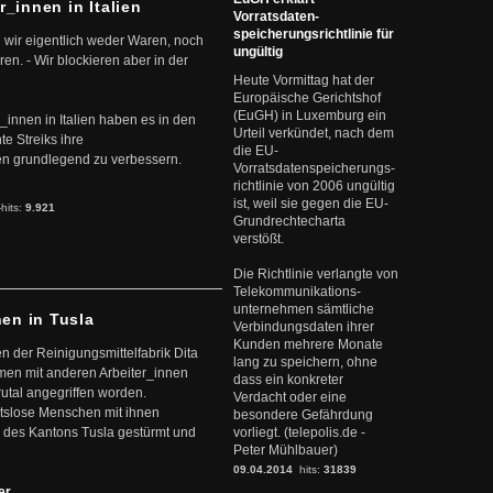
r_innen in Italien
Vorratsdaten-
speicherungsrichtlinie für
 wir eigentlich weder Waren, noch
ungültig
en. - Wir blockieren aber in der
Heute Vormittag hat der
Europäische Gerichtshof
(EuGH) in Luxemburg ein
r_innen in Italien haben es in den
Urteil verkündet, nach dem
te Streiks ihre
die EU-
n grundlegend zu verbessern.
Vorratsdatenspeicherungs-
richtlinie von 2006 ungültig
ist, weil sie gegen die EU-
-hits:
9.921
Grundrechtecharta
verstößt.
Die Richtlinie verlangte von
Telekommunikations-
unternehmen sämtliche
nen in Tusla
Verbindungsdaten ihrer
Kunden mehrere Monate
en der Reinigungsmittelfabrik Dita
lang zu speichern, ohne
mmen mit anderen Arbeiter_innen
dass ein konkreter
rutal angegriffen worden.
Verdacht oder eine
eitslose Menschen mit ihnen
besondere Gefährdung
 des Kantons Tusla gestürmt und
vorliegt. (telepolis.de -
Peter Mühlbauer)
09.04.2014
hits:
31839
ter