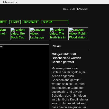
labournet.tv
/
DEUTSCH
ENGLISH
MEN
LINKS
KONTAKT
NEWS
IWF gesteht: Statt
Griechenland wurden
Banken gerettet
Mit wenigstens zwei
Dritteln der Hilfsgelder, mit
denen angeblich
Griechenland gerettet
worden sein soll, wurden
internationale Gläubiger
ausgezahlt und private
Schulden durch Schulden
an öffentliche Kreditnehmer
ersetzt. Und es ist bekannt,
dass davon ein großer Teil