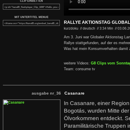
CLIP EINBETTEN
MIT UNTERTITEL MENUE
RALLYE AKTIONSTAG GLOBA
kurzdoku // deutsch
//
3:34 Min
//
03.06.
Am 3. Juni war Globaler Aktionstag La
Rallye stattgefunden, auf der es mehre
Was hat mein Konsumverhalten damit 
weitere Videos:
G8 Clips vom Sonntag
Team: consume tv
ausgabe nr_36
Casanare
In Casanare, einer Regio
Bogotás, wurden Mitte der
Ölvorkommen entdeckt. S
Paramilitärische Truppen 