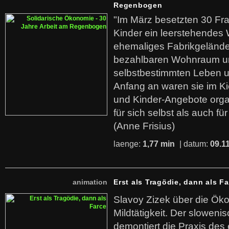
Regenbogen
"Im März besetzten 30 Fr
Kinder ein leerstehende
ehemaliges Fabrikgelände.
bezahlbaren Wohnraum u
selbstbestimmten Leben u
Anfang an waren sie im Kie
und Kinder-Angebote organ
für sich selbst als auch fü
(Anne Frisius)
laenge:
1,77 min
| datum:
09.1
animation
Erst als Tragödie, dann als F
Slavoy Zizek über die Ök
Mildtätigkeit. Der sloweni
demontiert die Praxis des