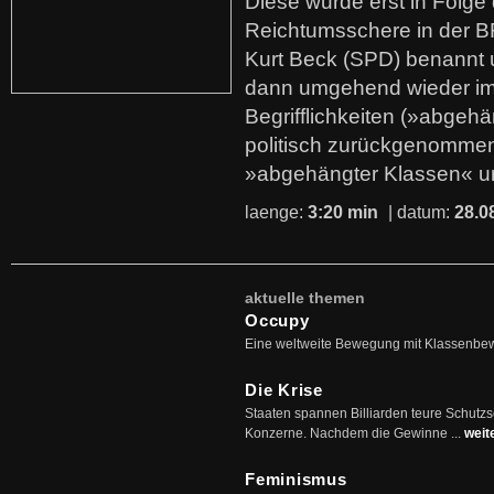
Diese wurde erst in Folg
Reichtumsschere in der B
Kurt Beck (SPD) benannt
dann umgehend wieder i
Begrifflichkeiten (»abgehä
politisch zurückgenommen
»abgehängter Klassen« u
laenge:
3:20 min
| datum:
28.0
aktuelle themen
Occupy
Eine weltweite Bewegung mit Klassenbe
Die Krise
Staaten spannen Billiarden teure Schutz
Konzerne. Nachdem die Gewinne ...
weit
Feminismus