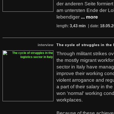
der anderen Seite formier
am untersten Ende der Lo
lebendiger
... more
length:
3,43 min
| date:
18.05.
interview
The cycle of struggles in the l
Through militant strikes ov
the mostly migrant workforc
sector in Italy have manag
improve their working cond
violent arrogance and regu
a part of their salary in th
won 'normal' working cond
workplaces.
Because of these achiev