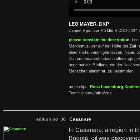
LEO MAYER, DKP
snippet // german
//
5 Min
//
12.03.2007
/
please translate the description
: Leo
Marxismus, der auf der Höhe der Zeit ist
einer Partei vereinigen lassen. Neue, 
Zusammenarbeit müssen allerdings ge
hegemoniale Stellung, die der Neoliber
Menschen einnimmt, zu bekämpfen.
more clips:
Rosa Luxemburg Konfere
Team: gustav/britta/zen
edition no_36
Casanare
In Casanare, a region in t
Bogotá, oil was discovered 