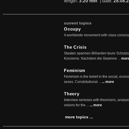
length:
3:20 min
| date:
28.08.
current topics
Occupy
A worldwide movement with class consci
The Crisis
Staaten spannen Billiarden teure Schutz
Konzerne. Nachdem die Gewinne ...
mor
Feminism
Feminism is the belief in the social, econo
sexes. Constotutional ...
... more
Theory
Interview serieses with theorizers, analysi
visions for the ...
... more
more topics ...