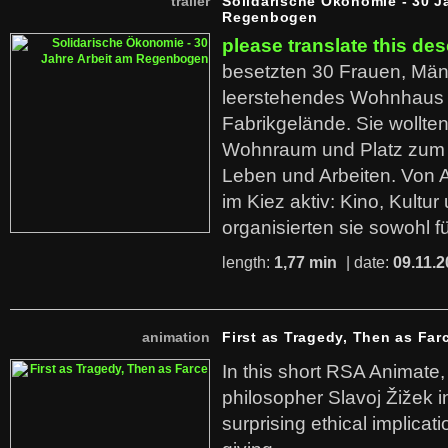
trailer
Solidarische Ökonomie - 30 J
Regenbogen
please translate this des
besetzten 30 Frauen, Män
leerstehendes Wohnhaus
Fabrikgelände. Sie wollte
Wohnraum und Platz zum 
Leben und Arbeiten. Von 
im Kiez aktiv: Kino, Kultu
organisierten sie sowohl f
length:
1,77 min
| date:
09.11.2
animation
First as Tragedy, Then as Far
In this short RSA Animate
philosopher Slavoj Žižek i
surprising ethical implicati