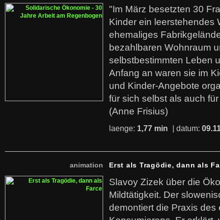
"Im März besetzten 30 Fr
Kinder ein leerstehende
ehemaliges Fabrikgelände.
bezahlbaren Wohnraum u
selbstbestimmten Leben u
Anfang an waren sie im Kie
und Kinder-Angebote organ
für sich selbst als auch fü
(Anne Frisius)
laenge:
1,77 min
| datum:
09.1
animation
Erst als Tragödie, dann als F
Slavoy Zizek über die Ök
Mildtätigkeit. Der sloweni
demontiert die Praxis des