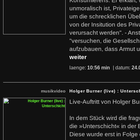
Konsumierens. Er erklärt,
unmoralisch ist, Privatei
um die schrecklichen Übe
von der Insitution des Pri
verursacht werden". - Ans
"versuchen, die Gesellsch
aufzubauen, dass Armut u
weiter
laenge:
10:56 min
| datum:
24.
musikvideo
Holger Burner (live) : Untersc
Live-Auftritt von Holger Bu
In dem Stück wird die fra
die »Unterschicht« in der 
Diese wurde erst in Folg