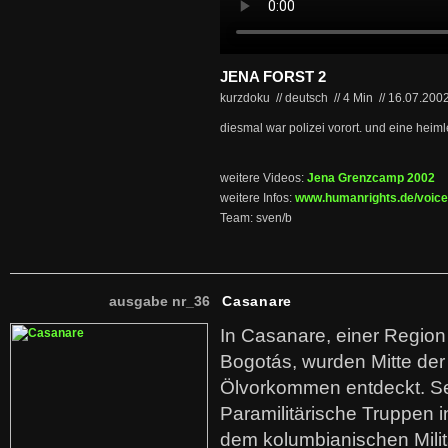
JENA FORST 2
kurzdoku // deutsch
//
4 Min
//
16.07.200
diesmal war polizei vorort. und eine heimle
weitere Videos:
Jena Grenzcamp 2002
weitere Infos:
www.humanrights.de/voice
Team: sven/b
ausgabe nr_36
Casanare
In Casanare, einer Regio
Bogotás, wurden Mitte der
Ölvorkommen entdeckt. S
Paramilitärische Truppen 
dem kolumbianischen Mili