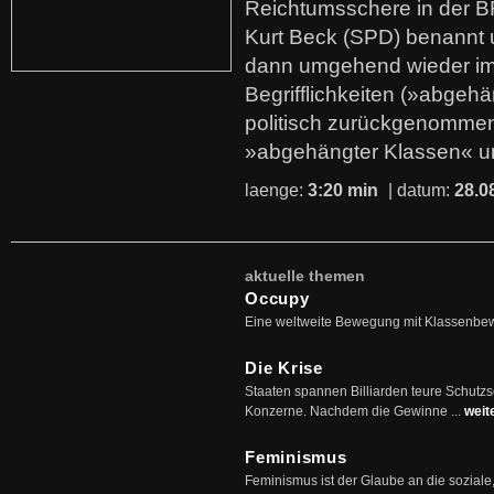
Reichtumsschere in der B
Kurt Beck (SPD) benannt
dann umgehend wieder i
Begrifflichkeiten (»abgehä
politisch zurückgenommen
»abgehängter Klassen« u
laenge:
3:20 min
| datum:
28.0
aktuelle themen
Occupy
Eine weltweite Bewegung mit Klassenbe
Die Krise
Staaten spannen Billiarden teure Schutz
Konzerne. Nachdem die Gewinne ...
weit
Feminismus
Feminismus ist der Glaube an die soziale